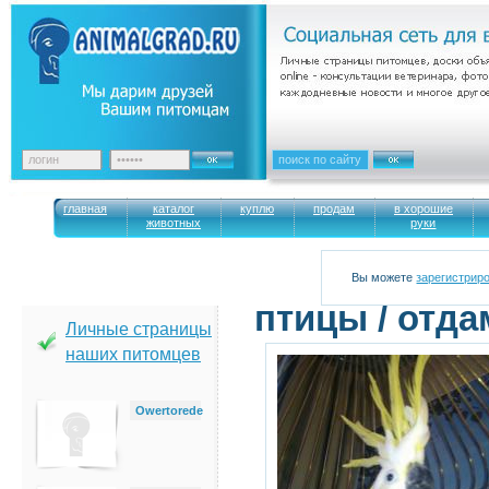
главная
каталог
куплю
продам
в хорошие
животных
руки
Вы можете
зарегистрир
птицы / отда
Личные страницы
наших питомцев
Owertorede