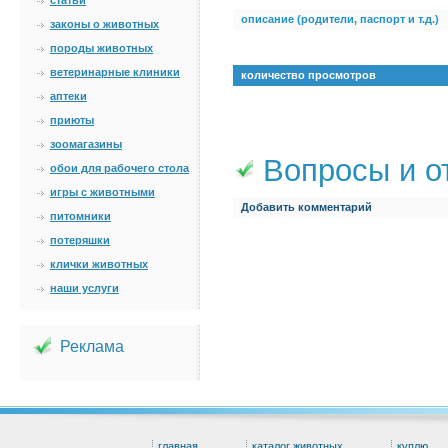
статьи
описание (родители, паспорт и т.д.)
законы о животных
породы животных
ветеринарные клиники
количество просмотров
аптеки
приюты
зоомагазины
Вопросы и о
обои для рабочего стола
игры с животными
Добавить комментарий
питомники
потеряшки
клички животных
наши услуги
Реклама
главная
каталог животных
куплю