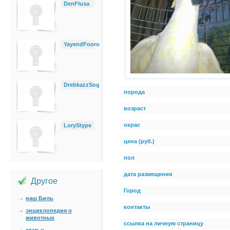
DenFlusa
YayendFooro
DrebkazzSog
порода
возраст
окрас
LoryStype
цена (руб.)
пол
дата размещения
Другое
Город
наш Биль
контакты
энциклопедия о
животных
ссылка на личную страницу