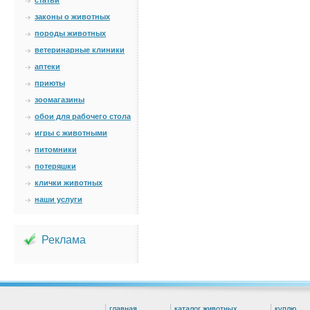
статьи
законы о животных
породы животных
ветеринарные клиники
аптеки
приюты
зоомагазины
обои для рабочего стола
игры с животными
питомники
потеряшки
клички животных
наши услуги
Реклама
главная
каталог животных
куплю