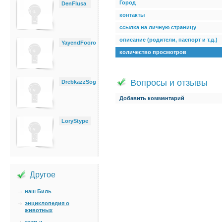
Город
DenFlusa
контакты
ссылка на личную страницу
описание (родители, паспорт и т.д.)
YayendFooro
количество просмотров
Вопросы и отзывы
DrebkazzSog
Добавить комментарий
LoryStype
Другое
наш Биль
энциклопедия о
животных