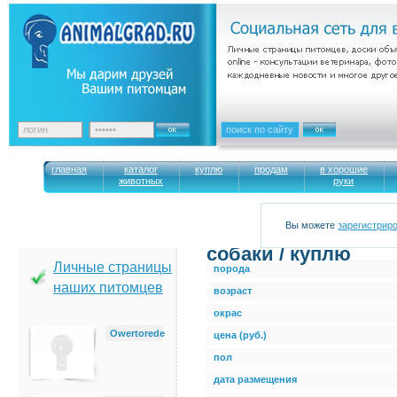
главная
каталог
куплю
продам
в хорошие
животных
руки
Вы можете
зарегистрир
cобаки / куплю
Личные страницы
порода
наших питомцев
возраст
окрас
Owertorede
цена (руб.)
пол
дата размещения