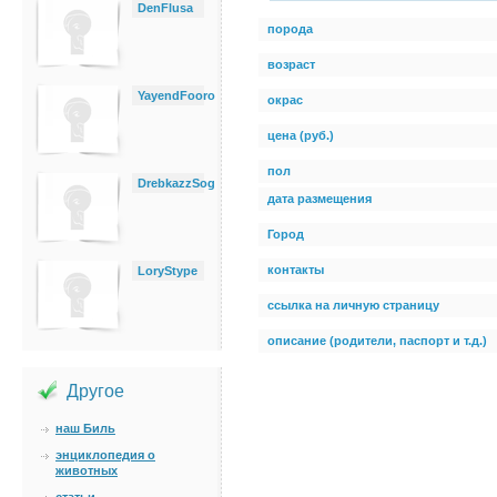
DenFlusa
порода
возраст
YayendFooro
окрас
цена (руб.)
пол
DrebkazzSog
дата размещения
Город
контакты
LoryStype
ссылка на личную страницу
описание (родители, паспорт и т.д.)
Другое
наш Биль
энциклопедия о
животных