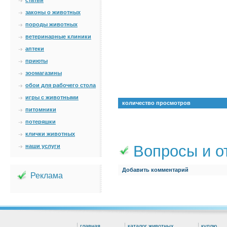
статьи
законы о животных
породы животных
ветеринарные клиники
аптеки
приюты
зоомагазины
обои для рабочего стола
игры с животными
количество просмотров
питомники
потеряшки
клички животных
Вопросы и о
наши услуги
Добавить комментарий
Реклама
главная
каталог животных
куплю