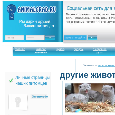
главная
каталог
куплю
продам
в хорошие
животных
руки
Вы можете
зарегистрир
другие живо
Личные страницы
наших питомцев
Owertorede