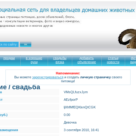
продам
в хорошие
свадьбы
добавить
статьи
фо
руки
вязка
объявление
новости
вид
Напоминание:
Вы можете
зарегистрироваться
и создать
личную страничку
своего
питомца!
ие / свадьба
а
VMsQLfuzxJym
ст
AEzfporP
ljXhfMfEQKlxnQtCGK
руб.)
0.00
Девочка
размещения
3 сентября 2010, 16:41