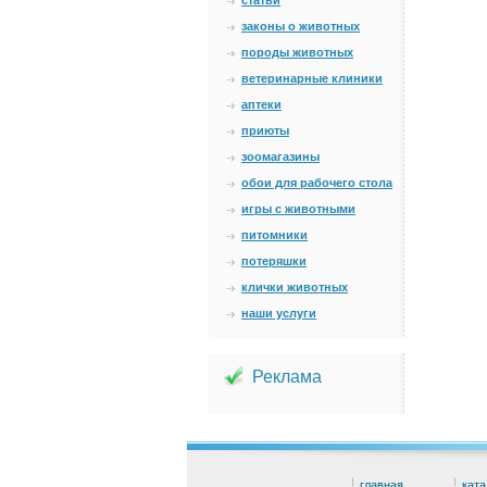
статьи
законы о животных
породы животных
ветеринарные клиники
аптеки
приюты
зоомагазины
обои для рабочего стола
игры с животными
питомники
потеряшки
клички животных
наши услуги
Реклама
главная
ката