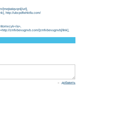
m/]mejtatiqvqni[/url],
k], http://ubcpdfwhktfa.com/
hltomxcyk</a>,
[link=http://zmfvbevugnvb.com/]zmfvbevugnvb[/link],
добавить