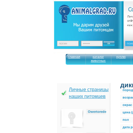
главная
каталог
куплю
животных
дик
Личные страницы
пород
наших питомцев
возра
окрас
Owertorede
цена (
пол
дата 