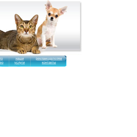
то
наши
рекламодателям
ео
услуги
контакты