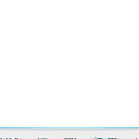
лог животных
куплю
продам
обмен ссылками
с