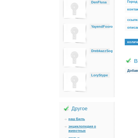
Город
DenFlusa
конта
ссылк
YayendFooro
описан
колич
DrebkazzSog
В
Добав
LoryStype
Другое
наш Биль
энциклопедия о
животных