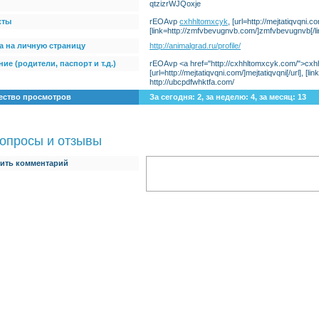
qtzizrWJQoxje
кты
rEOAvp
cxhhltomxcyk
, [url=http://mejtatiqvqni.co
[link=http://zmfvbevugnvb.com/]zmfvbevugnvb[/lin
а на личную страницу
http://animalgrad.ru/profile/
ие (родители, паспорт и т.д.)
rEOAvp <a href="http://cxhhltomxcyk.com/">cxh
[url=http://mejtatiqvqni.com/]mejtatiqvqni[/url], 
http://ubcpdfwhktfa.com/
ество просмотров
За сегодня: 2, за неделю: 4, за месяц: 13
опросы и отзывы
ить комментарий