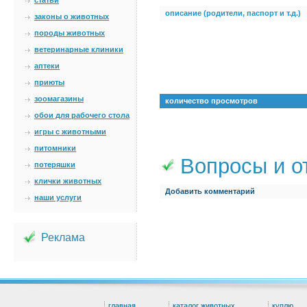
статьи
описание (родители, паспорт и т.д.)
законы о животных
породы животных
ветеринарные клиники
аптеки
приюты
зоомагазины
количество просмотров
обои для рабочего стола
игры с животными
питомники
Вопросы и о
потеряшки
клички животных
Добавить комментарий
наши услуги
Реклама
главная
каталог животных
куплю