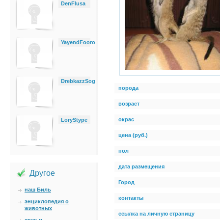
DenFlusa
YayendFooro
DrebkazzSog
порода
возраст
окрас
LoryStype
цена (руб.)
пол
дата размещения
Другое
Город
наш Биль
контакты
энциклопедия о
животных
ссылка на личную страницу