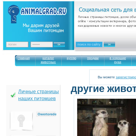
главная
каталог
куплю
продам
в хорошие
животных
руки
Вы можете
зарегистрир
другие живо
Личные страницы
наших питомцев
Owertorede