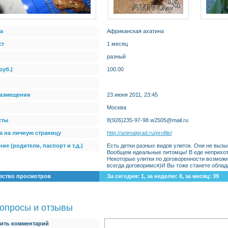
а
Африканская ахатина
ст
1 месяц
разный
руб.)
100.00
размещения
23 июня 2011, 23:45
Москва
кты
8(926)235-97-98 w2505@mail.ru
а на личную страницу
http://animalgrad.ru/profile/
ие (родители, паспорт и т.д.)
Есть детки разных видов улиток. Они не вызы
Вообщем идеальные питомцы! В еде неприхотл
Некоторые улитки по договоренности возможн
всегда договоримся)И Вы тоже станете облад
ество просмотров
За сегодня: 1, за неделю: 8, за месяц: 39
опросы и отзывы
ить комментарий