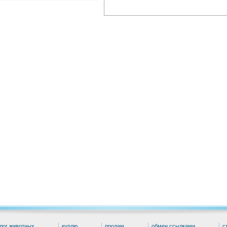
лог животных
куплю
продам
обмен ссылками
с