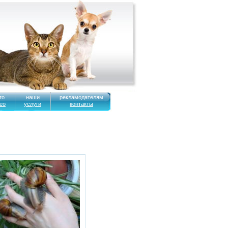
то
наши
рекламодателям
ео
услуги
контакты