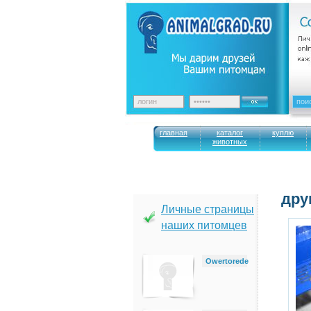
главная
каталог
куплю
животных
дру
Личные страницы
наших питомцев
Owertorede