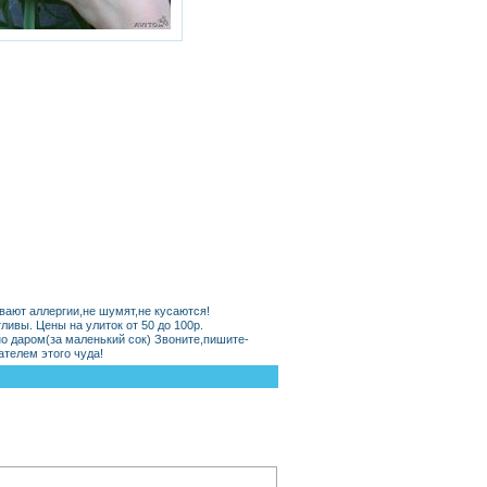
вают аллергии,не шумят,не кусаются!
ивы. Цены на улиток от 50 до 100р.
о даром(за маленький сок) Звоните,пишите-
ателем этого чуда!