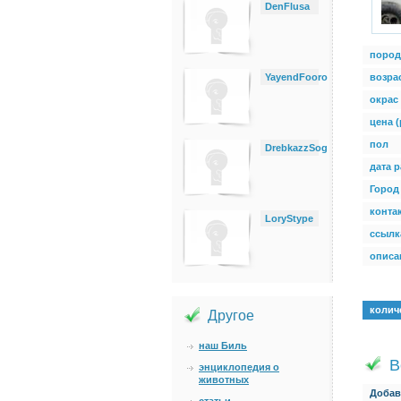
DenFlusa
пород
YayendFooro
возра
окрас
цена (
пол
DrebkazzSog
дата 
Город
конта
LoryStype
ссылк
описан
колич
Другое
наш Биль
В
энциклопедия о
животных
Добав