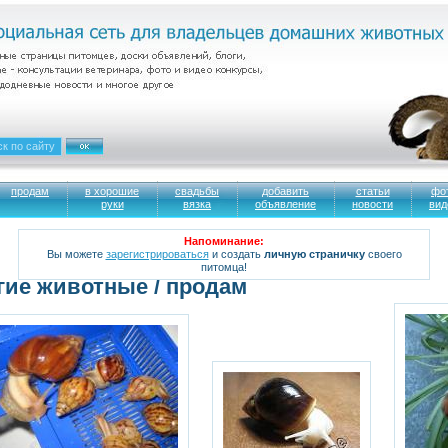
продам
в хорошие
свадьбы
добавить
статьи
фо
руки
вязка
объявление
новости
вид
Напоминание:
Вы можете
зарегистрироваться
и создать
личную страничку
своего
питомца!
гие животные / продам