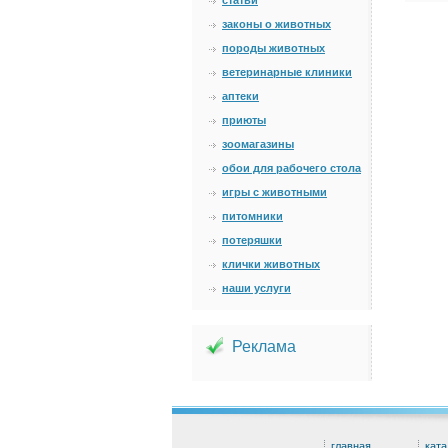
статьи
законы о животных
породы животных
ветеринарные клиники
аптеки
приюты
зоомагазины
обои для рабочего стола
игры с животными
питомники
потеряшки
клички животных
наши услуги
Реклама
главная
ката