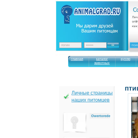
главная
каталог
куплю
животных
пти
Личные страницы
наших питомцев
Owertorede