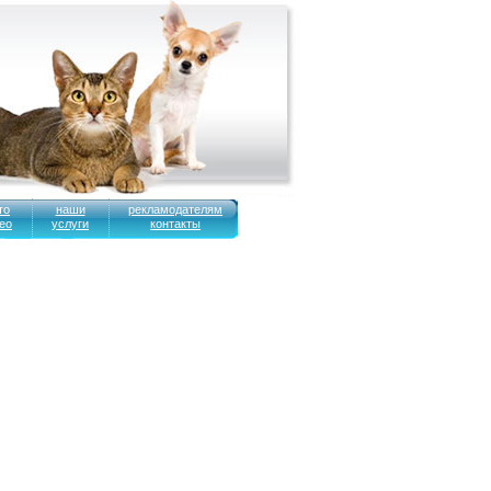
то
наши
рекламодателям
ео
услуги
контакты