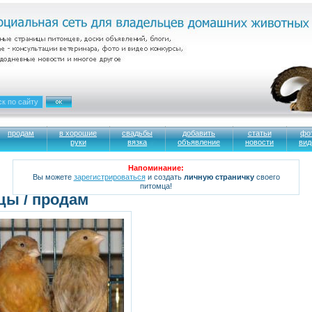
продам
в хорошие
свадьбы
добавить
статьи
фо
руки
вязка
объявление
новости
вид
Напоминание:
Вы можете
зарегистрироваться
и создать
личную страничку
своего
питомца!
цы / продам