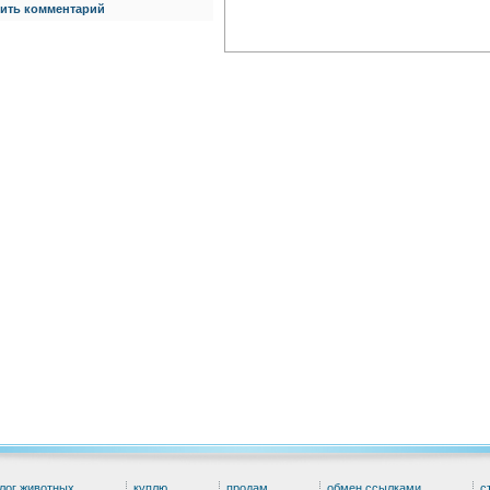
ить комментарий
лог животных
куплю
продам
обмен ссылками
с