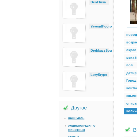
DenFlusa
YayendFooro
пород
возра
окрас
DrebkazzSog
цена (
пол
дата 
LoryStype
Город
конта
ссылк
описан
Другое
колич
наш Биль
энциклопедия о
В
животных