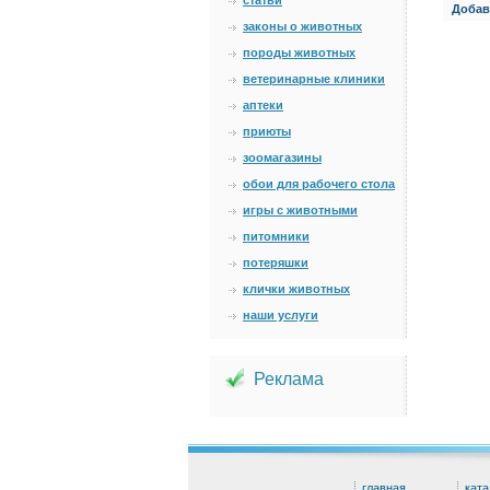
статьи
Добав
законы о животных
породы животных
ветеринарные клиники
аптеки
приюты
зоомагазины
обои для рабочего стола
игры с животными
питомники
потеряшки
клички животных
наши услуги
Реклама
главная
ката