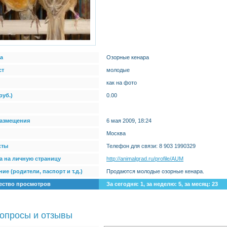
а
Озорные кенара
ст
молодые
как на фото
руб.)
0.00
размещения
6 мая 2009, 18:24
Москва
кты
Телефон для связи: 8 903 1990329
а на личную страницу
http://animalgrad.ru/profile/AUM
ие (родители, паспорт и т.д.)
Продаются молодые озорные кенара.
ество просмотров
За сегодня: 1, за неделю: 5, за месяц: 23
опросы и отзывы