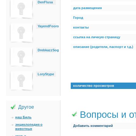
DenFlusa
дата размещения
Город
YayendFooro
контакты
ссылка на личную страницу
описание (родители, паспорт и т.д.)
DrebkazzSog
LoryStype
количество просмотров
Другое
Вопросы и о
наш Биль
энциклопедия о
Добавить комментарий
животных