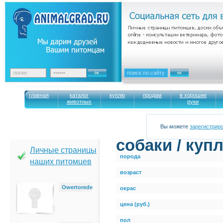
главная
каталог
куплю
продам
в хорошие
животных
руки
Вы можете
зарегистрир
cобаки / куп
Личные страницы
порода
наших питомцев
возраст
Owertorede
окрас
цена (руб.)
пол