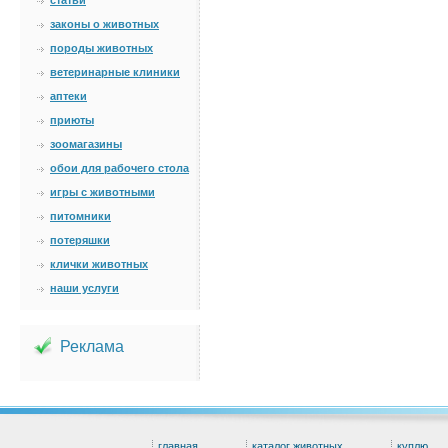
статьи
законы о животных
породы животных
ветеринарные клиники
аптеки
приюты
зоомагазины
обои для рабочего стола
игры с животными
питомники
потеряшки
клички животных
наши услуги
Реклама
главная
каталог животных
куплю