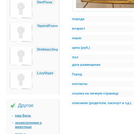
DenFlusa
порода
YayendFooro
возраст
окрас
цена (руб.)
DrebkazzSog
пол
дата размещения
LoryStype
Город
контакты
ссылка на личную страницу
описание (родители, паспорт и т.д.)
Другое
наш Биль
энциклопедия о
животных