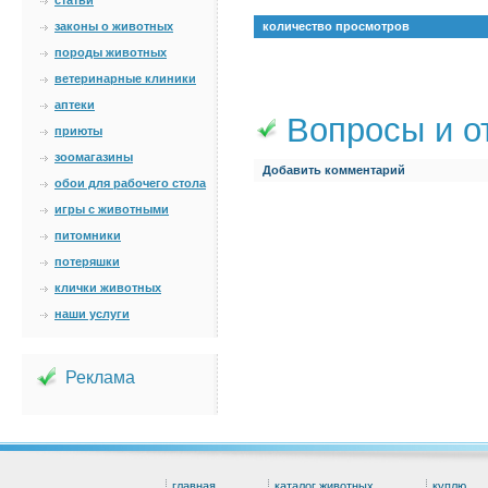
статьи
законы о животных
количество просмотров
породы животных
ветеринарные клиники
аптеки
Вопросы и о
приюты
зоомагазины
Добавить комментарий
обои для рабочего стола
игры с животными
питомники
потеряшки
клички животных
наши услуги
Реклама
главная
каталог животных
куплю