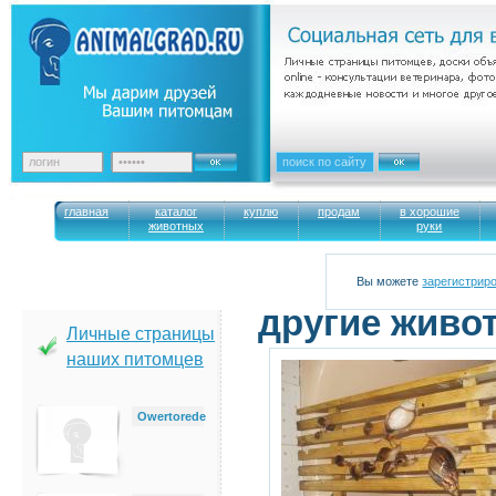
главная
каталог
куплю
продам
в хорошие
животных
руки
Вы можете
зарегистрир
другие живот
Личные страницы
наших питомцев
Owertorede