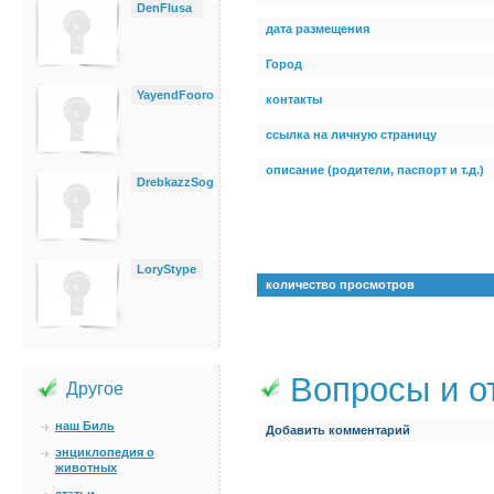
DenFlusa
дата размещения
Город
YayendFooro
контакты
ссылка на личную страницу
описание (родители, паспорт и т.д.)
DrebkazzSog
LoryStype
количество просмотров
Вопросы и о
Другое
наш Биль
Добавить комментарий
энциклопедия о
животных