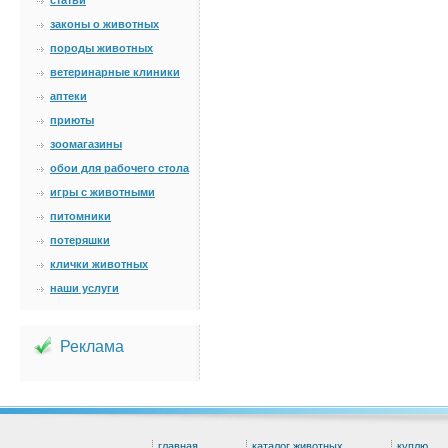
статьи
законы о животных
породы животных
ветеринарные клиники
аптеки
приюты
зоомагазины
обои для рабочего стола
игры с животными
питомники
потеряшки
клички животных
наши услуги
Реклама
главная
каталог животных
куплю