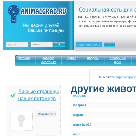
главная
каталог
куплю
продам
в хорошие
животных
руки
Вы можете
зарегистрир
другие живот
Личные страницы
порода
наших питомцев
возраст
Owertorede
окрас
цена (руб.)
пол