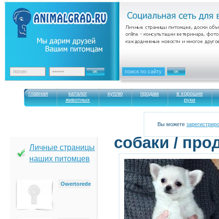
главная
каталог
куплю
продам
в хорошие
животных
руки
Вы можете
зарегистрир
cобаки / про
Личные страницы
наших питомцев
Owertorede