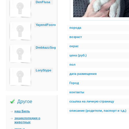
DenFlusa
YayendFooro
порода
возраст
окрас
DrebkazzSog
цена (руб.)
пол
LoryStype
дата размещения
Город
контакты
Другое
ссылка на личную страницу
описание (родители, паспорт и т.д.)
наш Биль
энциклопедия о
животных