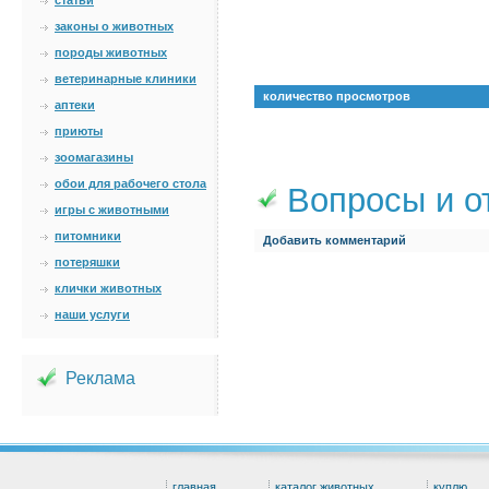
статьи
законы о животных
породы животных
ветеринарные клиники
количество просмотров
аптеки
приюты
зоомагазины
обои для рабочего стола
Вопросы и о
игры с животными
питомники
Добавить комментарий
потеряшки
клички животных
наши услуги
Реклама
главная
каталог животных
куплю