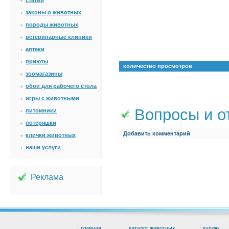
статьи
законы о животных
породы животных
ветеринарные клиники
аптеки
приюты
количество просмотров
зоомагазины
обои для рабочего стола
игры с животными
Вопросы и о
питомники
потеряшки
Добавить комментарий
клички животных
наши услуги
Реклама
главная
каталог животных
куплю