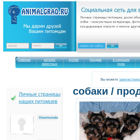
главная
каталог
куплю
продам
в хорошие
животных
руки
Вы можете
зарегистрир
cобаки / про
Личные страницы
наших питомцев
Owertorede