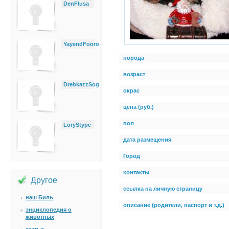
DenFlusa
YayendFooro
порода
возраст
DrebkazzSog
окрас
цена (руб.)
пол
LoryStype
дата размещения
Город
контакты
Другое
ссылка на личную страницу
наш Биль
описание (родители, паспорт и т.д.)
энциклопедия о
животных