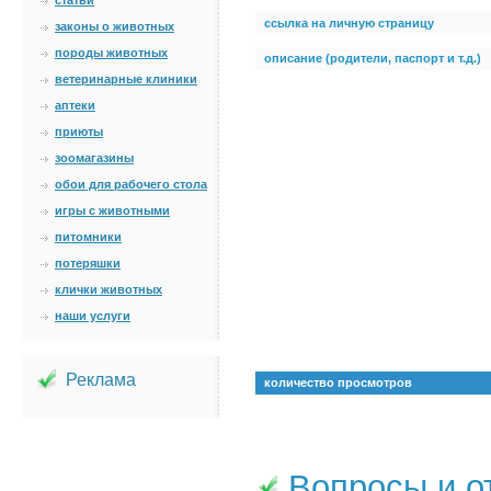
статьи
ссылка на личную страницу
законы о животных
породы животных
описание (родители, паспорт и т.д.)
ветеринарные клиники
аптеки
приюты
зоомагазины
обои для рабочего стола
игры с животными
питомники
потеряшки
клички животных
наши услуги
Реклама
количество просмотров
Вопросы и о