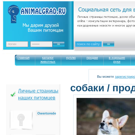
главная
каталог
куплю
продам
в хорошие
животных
руки
Вы можете
зарегистрир
cобаки / про
Личные страницы
наших питомцев
Owertorede