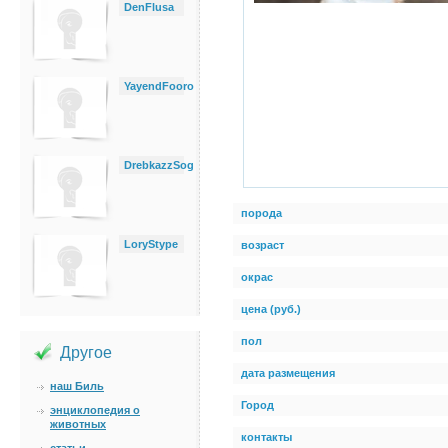
DenFlusa
YayendFooro
DrebkazzSog
порода
LoryStype
возраст
окрас
цена (руб.)
пол
Другое
дата размещения
наш Биль
Город
энциклопедия о
животных
контакты