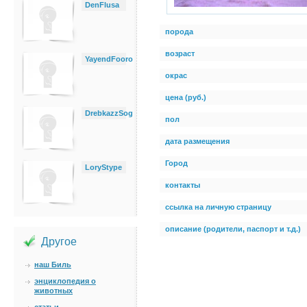
DenFlusa
порода
возраст
YayendFooro
окрас
цена (руб.)
DrebkazzSog
пол
дата размещения
Город
LoryStype
контакты
ссылка на личную страницу
описание (родители, паспорт и т.д.)
Другое
наш Биль
энциклопедия о
животных