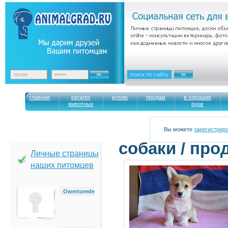
главная
каталог
куплю
продам
в хорошие
животных
руки
Вы можете
зарегистрир
cобаки / про
Личные страницы
наших питомцев
Owertorede