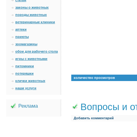
статьи
законы о животных
породы животных
ветеринарные клиники
аптеки
приюты
зоомагазины
обои для рабочего стола
игры с животными
питомники
потеряшки
количество просмотров
клички животных
наши услуги
Вопросы и о
Реклама
Добавить комментарий