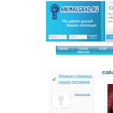
главная
каталог
куплю
животных
cоб
Личные страницы
наших питомцев
Owertorede