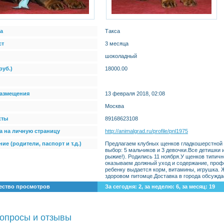
а
Такса
ст
3 месяца
шоколадный
руб.)
18000.00
размещения
13 февраля 2018, 02:08
Москва
кты
89168623108
а на личную страницу
http://animalgrad.ru/profile/pnl1975
ие (родители, паспорт и т.д.)
Предлагаем клубных щенков гладкошерстной 
выбор: 5 мальчиков и 3 девочки.Все детишк
рыжие!). Родились 11 ноября.У щенков типич
оказываем должный уход и содержание, проф
ребенку выдается корм, витамины, игрушка. 
здоровом питомце.Доставка в города обсужда
ество просмотров
За сегодня: 2, за неделю: 6, за месяц: 19
опросы и отзывы