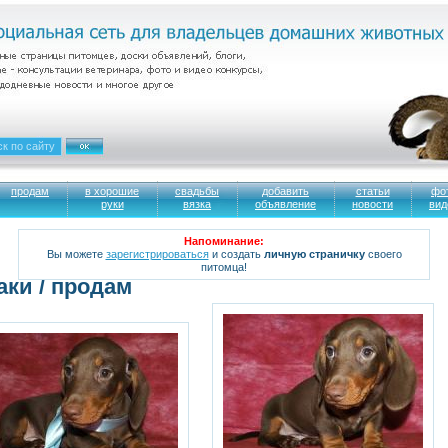
продам
в хорошие
свадьбы
добавить
статьи
фо
руки
вязка
объявление
новости
вид
Напоминание:
Вы можете
зарегистрироваться
и создать
личную страничку
своего
питомца!
аки / продам