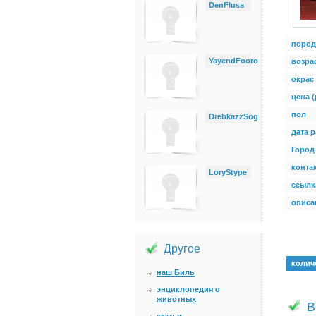
DenFlusa
пород
YayendFooro
возра
окрас
цена (
пол
DrebkazzSog
дата 
Город
конта
LoryStype
ссылк
описан
Другое
колич
наш Биль
энциклопедия о
животных
В