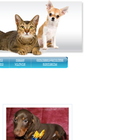
то
наши
рекламодателям
ео
услуги
контакты