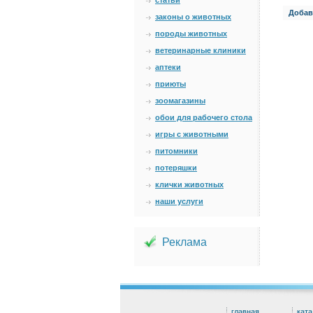
статьи
Добав
законы о животных
породы животных
ветеринарные клиники
аптеки
приюты
зоомагазины
обои для рабочего стола
игры с животными
питомники
потеряшки
клички животных
наши услуги
Реклама
главная
ката