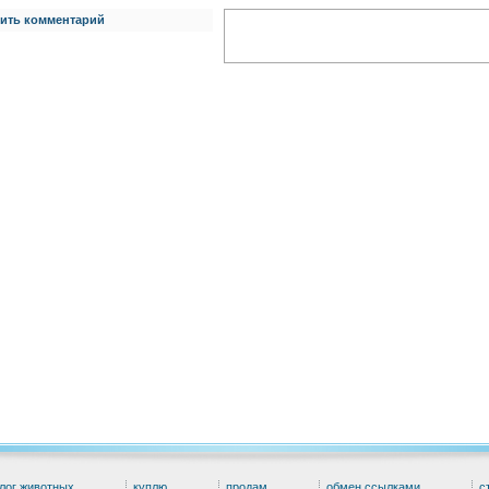
ить комментарий
лог животных
куплю
продам
обмен ссылками
с