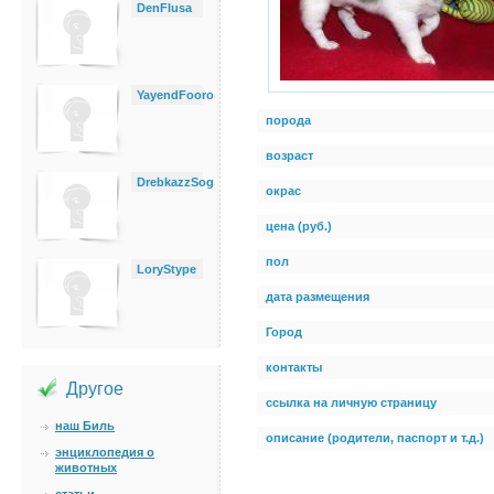
DenFlusa
YayendFooro
порода
возраст
DrebkazzSog
окрас
цена (руб.)
пол
LoryStype
дата размещения
Город
контакты
Другое
ссылка на личную страницу
наш Биль
описание (родители, паспорт и т.д.)
энциклопедия о
животных