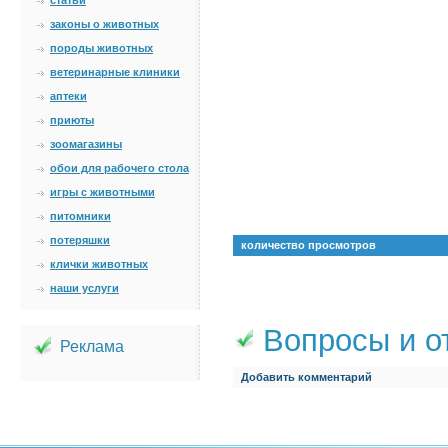
статьи
законы о животных
породы животных
ветеринарные клиники
аптеки
приюты
зоомагазины
обои для рабочего стола
игры с животными
питомники
потеряшки
количество просмотров
клички животных
наши услуги
Вопросы и о
Реклама
Добавить комментарий