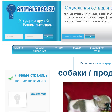
главная
каталог
куплю
продам
в хорошие
животных
руки
Вы можете
зарегистрир
cобаки / про
Личные страницы
наших питомцев
Owertorede