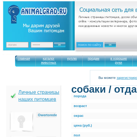
главная
каталог
куплю
продам
в хорошие
животных
руки
Вы можете
зарегистрир
cобаки / отд
Личные страницы
порода
наших питомцев
возраст
Owertorede
окрас
цена (руб.)
пол