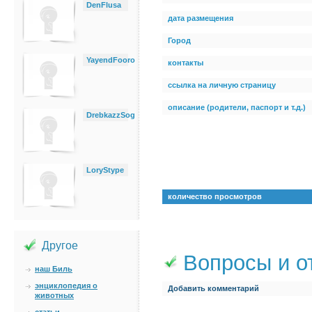
DenFlusa
дата размещения
Город
YayendFooro
контакты
ссылка на личную страницу
описание (родители, паспорт и т.д.)
DrebkazzSog
LoryStype
количество просмотров
Другое
Вопросы и о
наш Биль
энциклопедия о
Добавить комментарий
животных