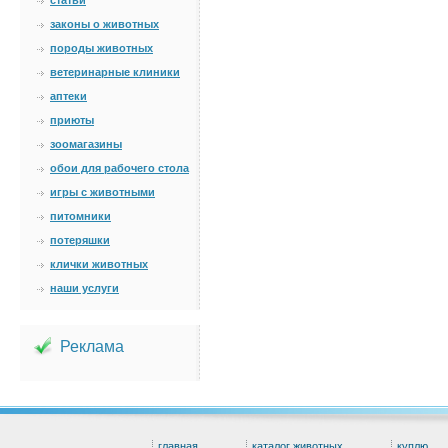
статьи
законы о животных
породы животных
ветеринарные клиники
аптеки
приюты
зоомагазины
обои для рабочего стола
игры с животными
питомники
потеряшки
клички животных
наши услуги
Реклама
главная
каталог животных
куплю