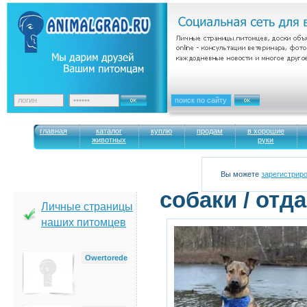
главная
каталог
куплю
продам
в хорошие
животных
руки
Вы можете
зарегистрир
cобаки / отд
Личные страницы
наших питомцев
Owertorede