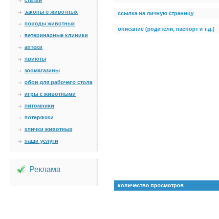
статьи
законы о животных
ссылка на личную страницу
породы животных
описание (родители, паспорт и т.д.)
ветеринарные клиники
аптеки
приюты
зоомагазины
обои для рабочего стола
игры с животными
питомники
потеряшки
клички животных
наши услуги
Реклама
количество просмотров