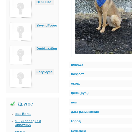
DenFlusa
YayendFooro
DrebkazzSog
порода
LoryStype
возраст
окрас
цена (руб.)
пол
Другое
дата размещения
наш Биль
энциклопедия о
Город
животных
контакты