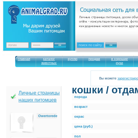
главная
каталог
куплю
продам
в хорошие
животных
руки
Вы можете
зарегистрир
кошки / отда
Личные страницы
порода
наших питомцев
возраст
Owertorede
окрас
цена (руб.)
пол