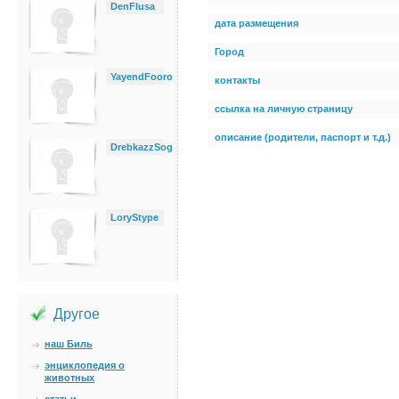
DenFlusa
дата размещения
Город
YayendFooro
контакты
ссылка на личную страницу
описание (родители, паспорт и т.д.)
DrebkazzSog
LoryStype
Другое
наш Биль
энциклопедия о
животных