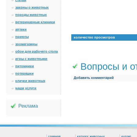
статьи
законы о животных
породы животных
ветеринарные клиники
аптеки
приюты
количество просмотров
зоомагазины
обои для рабочего стола
игры с животными
Вопросы и о
питомники
потеряшки
Добавить комментарий
клички животных
наши услуги
Реклама
главная
каталог животных
куплю