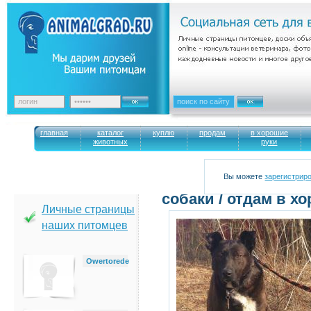
главная
каталог
куплю
продам
в хорошие
животных
руки
Вы можете
зарегистрир
cобаки / отдам в х
Личные страницы
наших питомцев
Owertorede