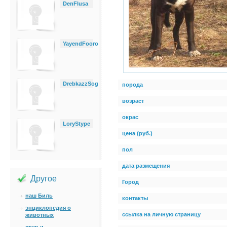
DenFlusa
YayendFooro
DrebkazzSog
порода
возраст
окрас
LoryStype
цена (руб.)
пол
дата размещения
Другое
Город
наш Биль
контакты
энциклопедия о
ссылка на личную страницу
животных