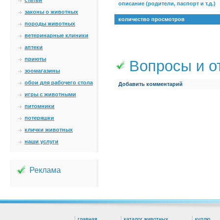
статьи
описание (родители, паспорт и т.д.)
законы о животных
количество просмотров
породы животных
ветеринарные клиники
аптеки
приюты
Вопросы и о
зоомагазины
обои для рабочего стола
Добавить комментарий
игры с животными
питомники
потеряшки
клички животных
наши услуги
Реклама
главная
каталог животных
куплю