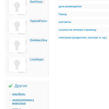
DenFlusa
дата размещения
Город
YayendFooro
контакты
ссылка на личную страницу
описание (родители, паспорт и т.д.)
DrebkazzSog
LoryStype
Другое
наш Биль
энциклопедия о
животных