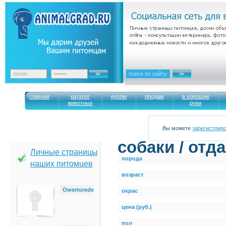
главная
каталог
куплю
продам
в хорошие
животных
руки
Вы можете
зарегистрир
cобаки / отд
Личные страницы
порода
наших питомцев
возраст
Owertorede
окрас
цена (руб.)
пол