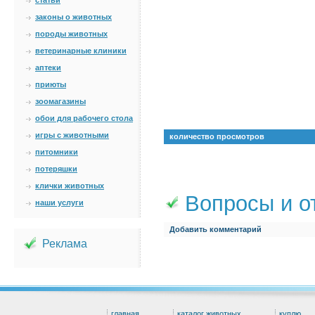
статьи
законы о животных
породы животных
ветеринарные клиники
аптеки
приюты
зоомагазины
обои для рабочего стола
игры с животными
количество просмотров
питомники
потеряшки
клички животных
Вопросы и о
наши услуги
Добавить комментарий
Реклама
главная
каталог животных
куплю