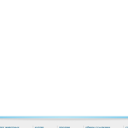
лог животных
куплю
продам
обмен ссылками
с