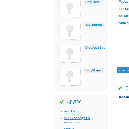
Город
DenFlusa
конта
ссылк
описан
YayendFooro
DrebkazzSog
LoryStype
колич
В
Добав
Другое
наш Биль
энциклопедия о
животных