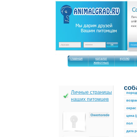
главная
каталог
куплю
животных
cоб
Личные страницы
пород
наших питомцев
возра
окрас
Owertorede
цена (
пол
дата 