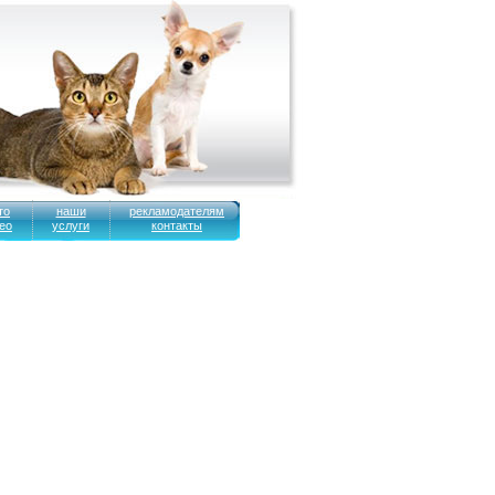
то
наши
рекламодателям
ео
услуги
контакты