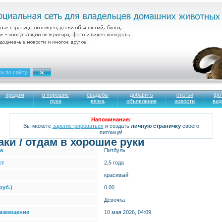
продам
в хорошие
свадьбы
добавить
статьи
фо
руки
вязка
объявление
новости
вид
Напоминание:
Вы можете
зарегистрироваться
и создать
личную страничку
своего
питомца!
аки / отдам в хорошие руки
а
Питбуль
ст
2,5 года
красивый
руб.)
0.00
Девочка
размещения
10 мая 2026, 04:09