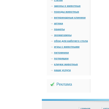
статьи
законы о животных
породы животных
ветеринарные клиники
аптеки
приюты
зоомагазины
обои для рабочего стола
игры с животными
питомники
потеряшки
клички животных
наши услуги
Реклама
главная
ката