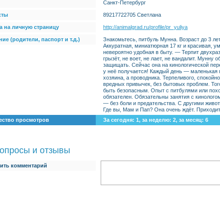
Санкт-Петербург
кты
89217722705 Светлана
а на личную страницу
http://animalgrad.ru/profile/pr_yuliya
ие (родители, паспорт и т.д.)
Знакомьтесь, питбуль Мунна. Возраст до 3 лет
Аккуратная, миниатюрная 17 кг и красивая, у
невероятно удобная в быту. — Терпит двухра
грызёт, не воет, не лает, не вандалит. Мунну 
защищать. Сейчас она на кинологической пере
у неё получается! Каждый день — маленькая 
хозяина, а проводника. Терпеливого, спокойно
вредных привычек, без бытовых проблем. Того
быть безопасным. Опыт с питбулями или пох
обязателен. Обязательны занятия с кинолого
— без боли и предательства. С другими живо
Где вы, Мам и Пап? Она очень ждёт. Приходи
ество просмотров
За сегодня: 1, за неделю: 2, за месяц: 6
опросы и отзывы
ить комментарий