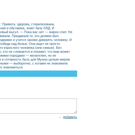
. Привита, здорова, стерилизована.
мная и обучаема, знает базу ОКД. И
зовый выгул. — Пока вас нет — мирно спит. Не
обижали. Предавали те, кто должен был
держке и учится заново доверять человеку. И
победа над болью. Она ищет не просто
го взрослого человека (или семью). Без
, кто не сломается и покажет, что мир может
ожими породами — желателен, но не
м и готовность быть для Мунны целым миром
тными — выборочно, с котами не знакомили.
те знакомиться.
добавить