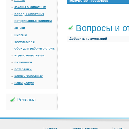
статьи
количество просмотров
законы о животных
породы животных
ветеринарные клиники
Вопросы и о
аптеки
приюты
Добавить комментарий
зоомагазины
обои для рабочего стола
игры с животными
питомники
потеряшки
клички животных
наши услуги
Реклама
главная
каталог животных
куплю