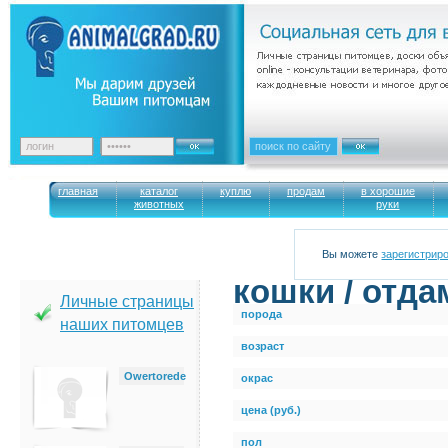
главная
каталог
куплю
продам
в хорошие
животных
руки
Вы можете
зарегистрир
кошки / отда
Личные страницы
порода
наших питомцев
возраст
Owertorede
окрас
цена (руб.)
пол