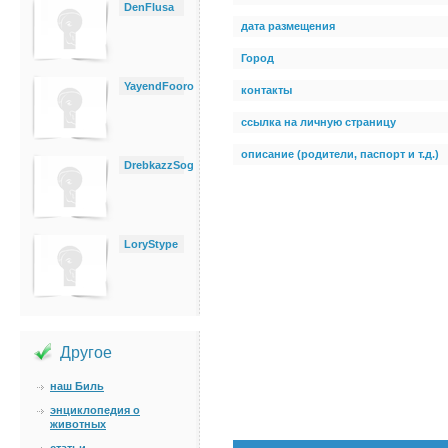
DenFlusa
дата размещения
Город
YayendFooro
контакты
ссылка на личную страницу
описание (родители, паспорт и т.д.)
DrebkazzSog
LoryStype
Другое
наш Биль
энциклопедия о
животных