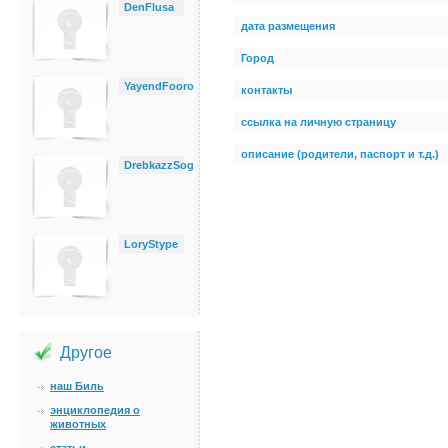
DenFlusa
дата размещения
Город
YayendFooro
контакты
ссылка на личную страницу
описание (родители, паспорт и т.д.)
DrebkazzSog
LoryStype
Другое
наш Биль
энциклопедия о
животных