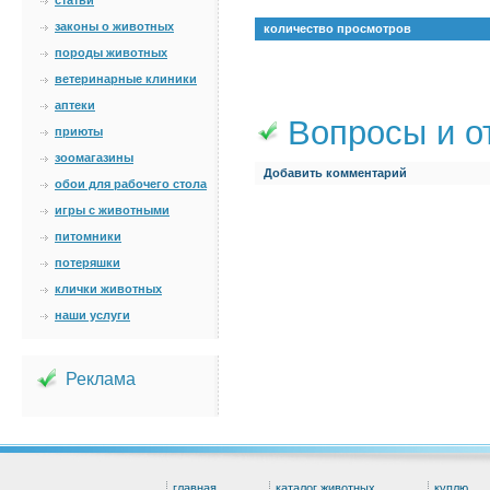
статьи
законы о животных
количество просмотров
породы животных
ветеринарные клиники
аптеки
Вопросы и о
приюты
зоомагазины
Добавить комментарий
обои для рабочего стола
игры с животными
питомники
потеряшки
клички животных
наши услуги
Реклама
главная
каталог животных
куплю