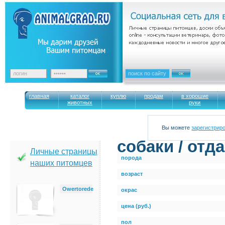
главная
каталог
куплю
продам
в хорошие
животных
руки
Вы можете
зарегистрир
cобаки / отд
Личные страницы
порода
наших питомцев
возраст
Owertorede
окрас
цена (руб.)
пол