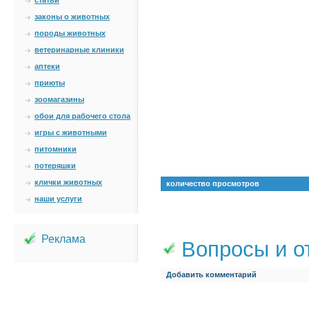
статьи
законы о животных
породы животных
ветеринарные клиники
аптеки
приюты
зоомагазины
обои для рабочего стола
игры с животными
питомники
потеряшки
клички животных
количество просмотров
наши услуги
Реклама
Вопросы и о
Добавить комментарий