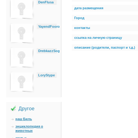
DenFlusa
дата размещения
Город
YayendFooro
контакты
ссылка на личную страницу
описание (родители, паспорт и т.д.)
DrebkazzSog
LoryStype
Другое
наш Биль
энциклопедия о
животных