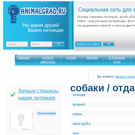
главная
каталог
куплю
продам
в хорошие
животных
руки
Вы можете
зарегистрир
cобаки / отд
Личные страницы
порода
наших питомцев
возраст
Owertorede
окрас
цена (руб.)
пол