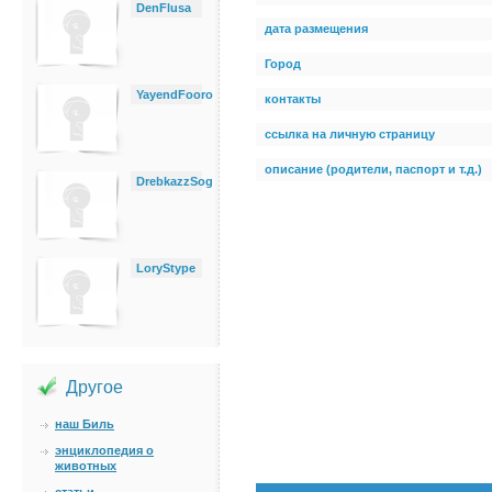
DenFlusa
дата размещения
Город
YayendFooro
контакты
ссылка на личную страницу
описание (родители, паспорт и т.д.)
DrebkazzSog
LoryStype
Другое
наш Биль
энциклопедия о
животных