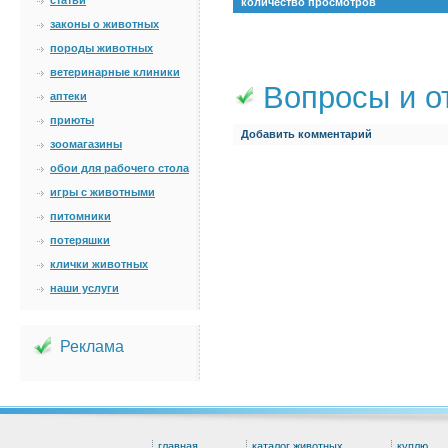
статьи
количество просмотров
законы о животных
породы животных
ветеринарные клиники
Вопросы и о
аптеки
приюты
Добавить комментарий
зоомагазины
обои для рабочего стола
игры с животными
питомники
потеряшки
клички животных
наши услуги
Реклама
главная
каталог животных
куплю