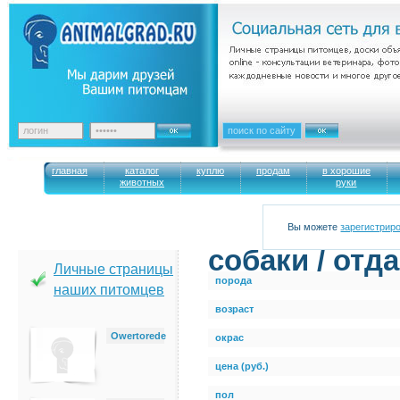
главная
каталог
куплю
продам
в хорошие
животных
руки
Вы можете
зарегистрир
cобаки / отд
Личные страницы
порода
наших питомцев
возраст
Owertorede
окрас
цена (руб.)
пол