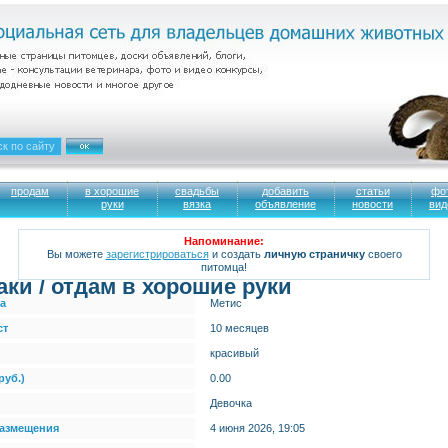
продам
в хорошие
свадьбы
добавить
статьи
фо
руки
вязка
объявление
новости
вид
Напоминание:
Вы можете
зарегистрироваться
и создать
личную страничку
своего
питомца!
аки / отдам в хорошие руки
а
Метис
ст
10 месяцев
красивый
руб.)
0.00
Девочка
размещения
4 июня 2026, 19:05