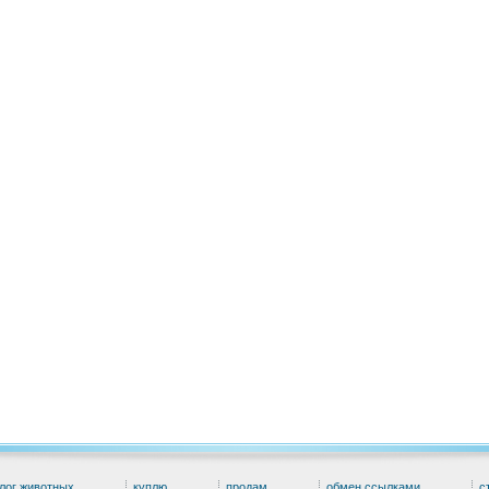
лог животных
куплю
продам
обмен ссылками
с