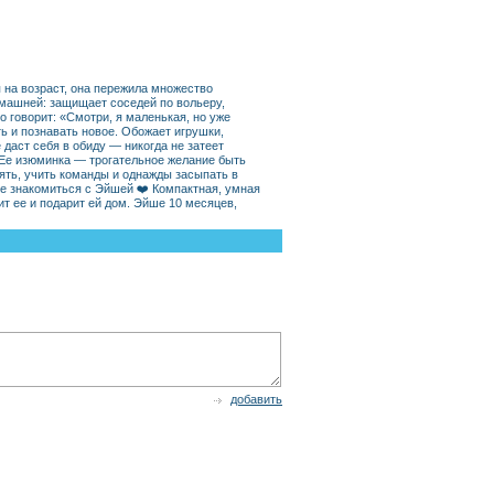
 на возраст, она пережила множество
омашней: защищает соседей по вольеру,
 говорит: «Смотри, я маленькая, но уже
ь и познавать новое. Обожает игрушки,
 даст себя в обиду — никогда не затеет
. Ее изюминка — трогательное желание быть
лять, учить команды и однажды засыпать в
е знакомиться с Эйшей ❤️ Компактная, умная
ит ее и подарит ей дом. Эйше 10 месяцев,
добавить