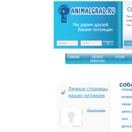
главная
каталог
куплю
животных
cоб
Личные страницы
пород
наших питомцев
возра
окрас
Owertorede
цена (
пол
дата 