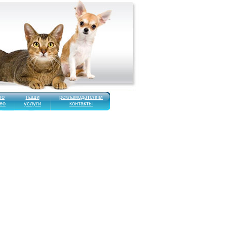
то
наши
рекламодателям
ео
услуги
контакты