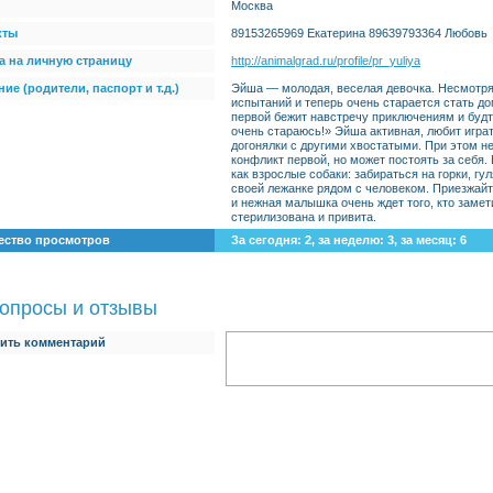
Москва
кты
89153265969 Екатерина 89639793364 Любовь
а на личную страницу
http://animalgrad.ru/profile/pr_yuliya
ие (родители, паспорт и т.д.)
Эйша — молодая, веселая девочка. Несмотря
испытаний и теперь очень старается стать д
первой бежит навстречу приключениям и будто
очень стараюсь!» Эйша активная, любит играт
догонялки с другими хвостатыми. При этом не
конфликт первой, но может постоять за себя
как взрослые собаки: забираться на горки, гу
своей лежанке рядом с человеком. Приезжайт
и нежная малышка очень ждет того, кто замет
стерилизована и привита.
ество просмотров
За сегодня: 2, за неделю: 3, за месяц: 6
опросы и отзывы
ить комментарий