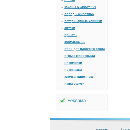
статьи
законы о животных
породы животных
ветеринарные клиники
аптеки
приюты
зоомагазины
обои для рабочего стола
игры с животными
питомники
потеряшки
клички животных
наши услуги
Реклама
главная
ката