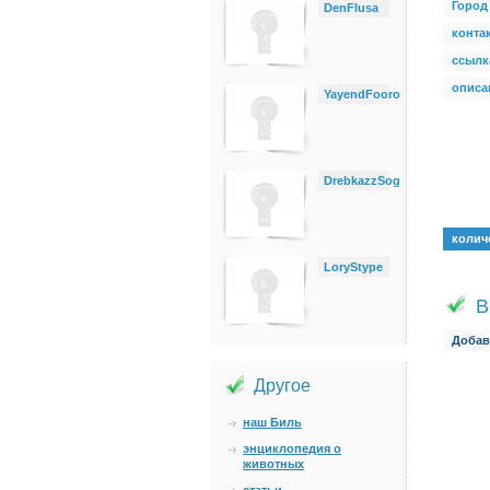
Город
DenFlusa
конта
ссылк
описан
YayendFooro
DrebkazzSog
колич
LoryStype
В
Добав
Другое
наш Биль
энциклопедия о
животных