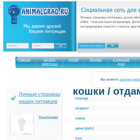
главная
каталог
куплю
продам
в хорошие
животных
руки
Вы можете
зарегистрир
кошки / отда
Личные страницы
порода
наших питомцев
возраст
Owertorede
окрас
цена (руб.)
пол