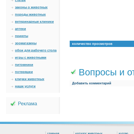
статьи
законы о животных
породы животных
ветеринарные клиники
аптеки
приюты
зоомагазины
количество просмотров
обои для рабочего стола
игры с животными
питомники
Вопросы и о
потеряшки
клички животных
Добавить комментарий
наши услуги
Реклама
главная
каталог животных
куплю