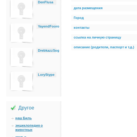
DenFlusa
дата размещения
Город
YayendFooro
контакты
ссылка на личную страницу
описание (родители, паспорт и т.д.)
DrebkazzSog
LoryStype
Другое
наш Биль
энциклопедия о
животных