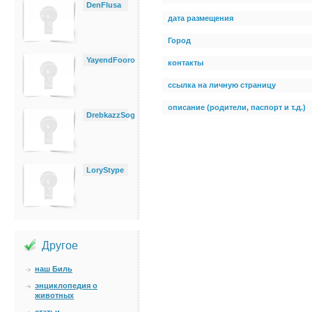
DenFlusa
дата размещения
Город
YayendFooro
контакты
ссылка на личную страницу
описание (родители, паспорт и т.д.)
DrebkazzSog
LoryStype
Другое
наш Биль
энциклопедия о
животных