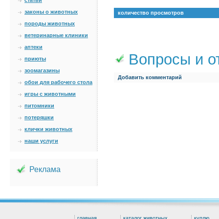
статьи
законы о животных
количество просмотров
породы животных
ветеринарные клиники
аптеки
Вопросы и о
приюты
зоомагазины
Добавить комментарий
обои для рабочего стола
игры с животными
питомники
потеряшки
клички животных
наши услуги
Реклама
главная
каталог животных
куплю