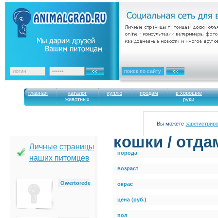
главная
каталог
куплю
продам
в хорошие
животных
руки
Вы можете
зарегистрир
кошки / отда
Личные страницы
порода
наших питомцев
возраст
Owertorede
окрас
цена (руб.)
пол