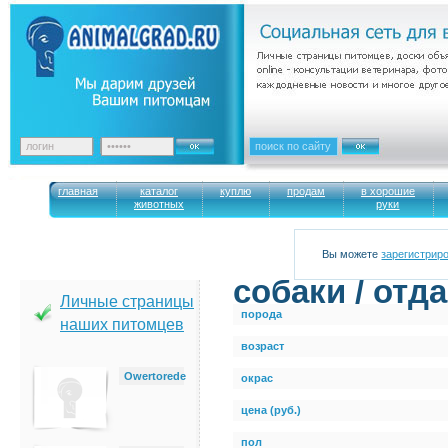
главная
каталог
куплю
продам
в хорошие
животных
руки
Вы можете
зарегистрир
cобаки / отд
Личные страницы
порода
наших питомцев
возраст
Owertorede
окрас
цена (руб.)
пол