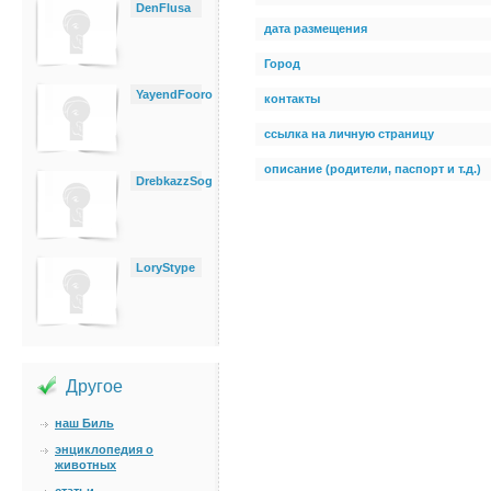
DenFlusa
дата размещения
Город
YayendFooro
контакты
ссылка на личную страницу
описание (родители, паспорт и т.д.)
DrebkazzSog
LoryStype
Другое
наш Биль
энциклопедия о
животных