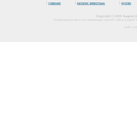
главная
каталог животных
куплю
Copyright © 2009 Андрей 
Копирование всех составляющих частей сайта в какой
Сайт со