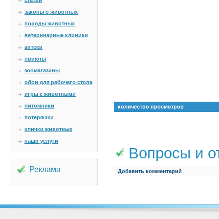
статьи
законы о животных
породы животных
ветеринарные клиники
аптеки
приюты
зоомагазины
обои для рабочего стола
игры с животными
питомники
количество просмотров
потеряшки
клички животных
наши услуги
Вопросы и о
Реклама
Добавить комментарий