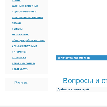
статьи
законы о животных
породы животных
ветеринарные клиники
аптеки
приюты
зоомагазины
обои для рабочего стола
игры с животными
питомники
потеряшки
количество просмотров
клички животных
наши услуги
Вопросы и о
Реклама
Добавить комментарий