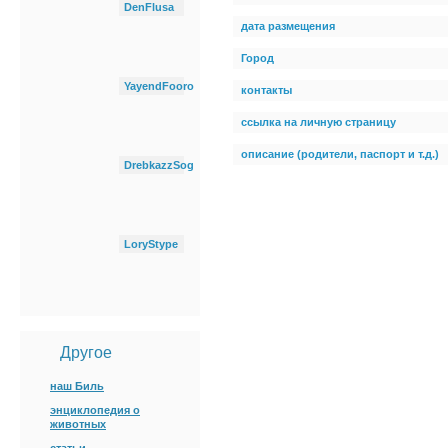
DenFlusa
дата размещения
Город
YayendFooro
контакты
ссылка на личную страницу
описание (родители, паспорт и т.д.)
DrebkazzSog
LoryStype
Другое
наш Биль
энциклопедия о
животных