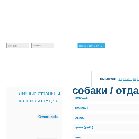
главная
каталог
куплю
продам
в хорошие
животных
руки
Вы можете
зарегистрир
cобаки / отд
Личные страницы
порода
наших питомцев
возраст
Owertorede
окрас
цена (руб.)
пол