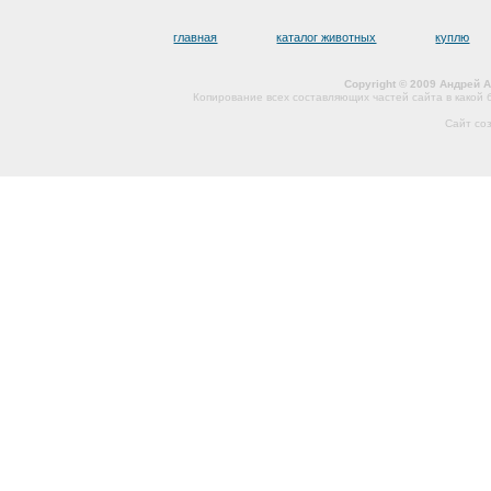
главная
каталог животных
куплю
Copyright © 2009 Андрей 
Копирование всех составляющих частей сайта в какой
Сайт со