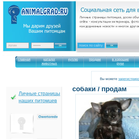
главная
каталог
куплю
продам
в хорошие
животных
руки
Вы можете
зарегистрир
cобаки / продам
Личные страницы
наших питомцев
Owertorede