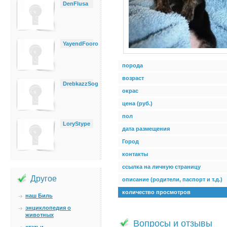
DenFlusa
YayendFooro
порода
возраст
DrebkazzSog
окрас
цена (руб.)
пол
LoryStype
дата размещения
Город
контакты
ссылка на личную страницу
Другое
описание (родители, паспорт и т.д.)
количество просмотров
наш Биль
энциклопедия о
животных
Вопросы и отзывы