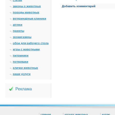
статьи
законы о животных
Добавить комментарий
породы животных
ветеринарные клиники
аптеки
приюты
зоомагазины
обои для рабочего стола
игры с животными
питомники
потеряшки
клички животных
наши услуги
Реклама
главная
каталог животных
куплю