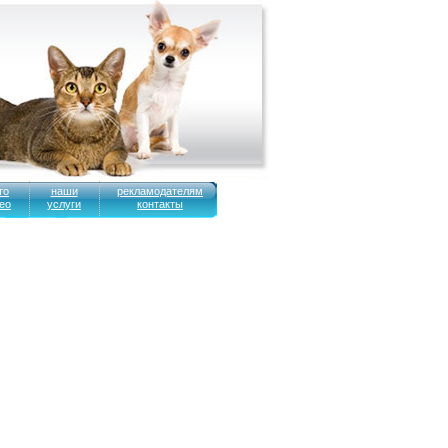
то
наши
рекламодателям
ео
услуги
контакты