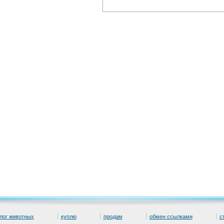
лог животных
куплю
продам
обмен ссылками
с