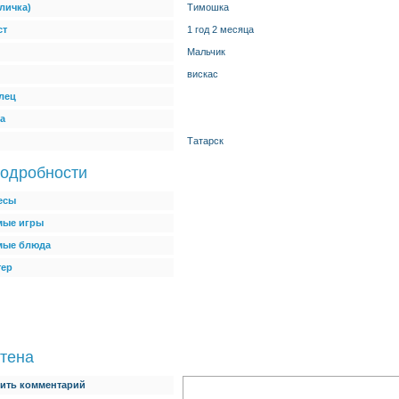
личка)
Тимошка
ст
1 год 2 месяца
Мальчик
вискас
лец
а
Татарск
одробности
есы
ые игры
мые блюда
тер
тена
ить комментарий