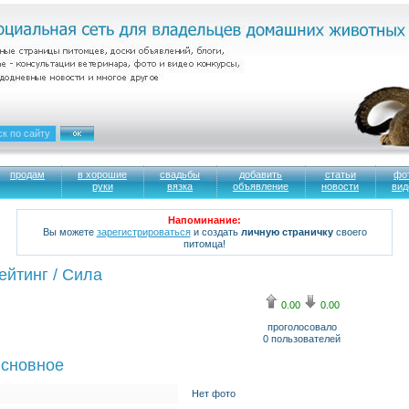
продам
в хорошие
свадьбы
добавить
статьи
фо
руки
вязка
объявление
новости
вид
Напоминание:
Вы можете
зарегистрироваться
и создать
личную страничку
своего
питомца!
ейтинг / Сила
0.00
0.00
проголосовало
0
пользователей
сновное
Нет фото