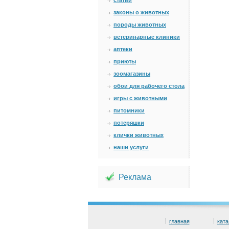
статьи
законы о животных
породы животных
ветеринарные клиники
аптеки
приюты
зоомагазины
обои для рабочего стола
игры с животными
питомники
потеряшки
клички животных
наши услуги
Реклама
главная
ката