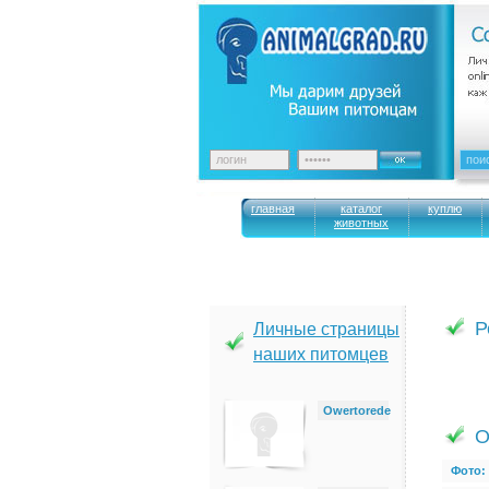
главная
каталог
куплю
животных
Р
Личные страницы
наших питомцев
Owertorede
О
Фото: