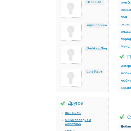
DenFlusa
имя (к
возра
пол
окрас
YayendFooro
владе
пород
Город
DrebkazzSog
П
интер
LoryStype
любим
люби
харак
Другое
наш Биль
С
энциклопедия о
животных
Добав