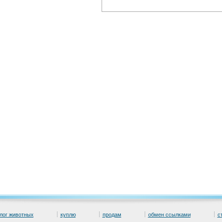
лог животных
куплю
продам
обмен ссылками
с