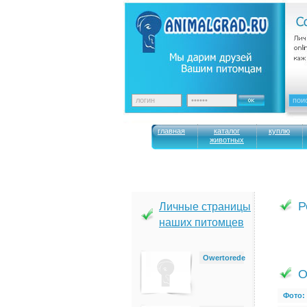
главная
каталог
куплю
животных
Р
Личные страницы
наших питомцев
Owertorede
О
Фото: