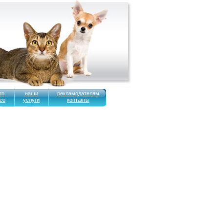
то
наши
рекламодателям
ео
услуги
контакты