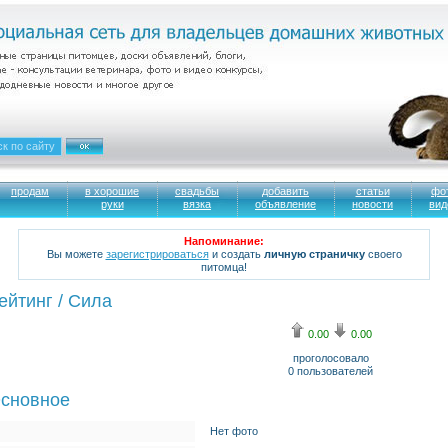
продам
в хорошие
свадьбы
добавить
статьи
фо
руки
вязка
объявление
новости
вид
Напоминание:
Вы можете
зарегистрироваться
и создать
личную страничку
своего
питомца!
ейтинг / Сила
0.00
0.00
проголосовало
0
пользователей
сновное
Нет фото