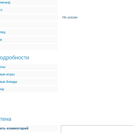
личка)
ст
Не указан
лец
а
одробности
есы
ые игры
мые блюда
тер
тена
ить комментарий