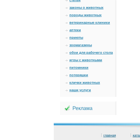
статьи
законы о животных
породы животных
ветеринарные клиники
аптеки
приюты
зоомагазины
обои для рабочего стола
игры с животными
питомники
потеряшки
клички животных
наши услуги
Реклама
главная
ката