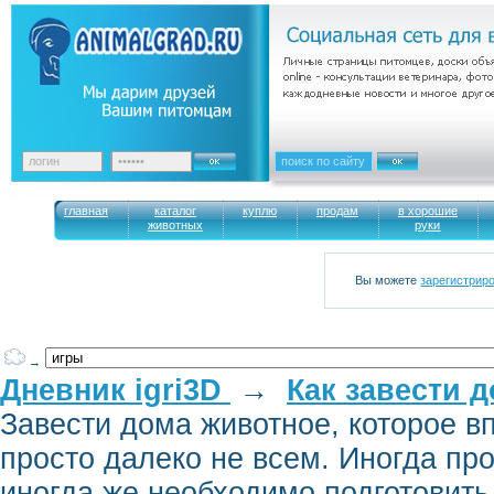
главная
каталог
куплю
продам
в хорошие
животных
руки
Вы можете
зарегистрир
→
Дневник igri3D
→
Как завести 
Завести дома животное, которое в
просто далеко не всем. Иногда пр
иногда же необходимо подготовить