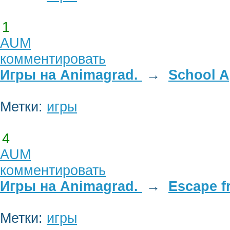
1
AUM
комментировать
Игры на Animagrad.
→
School A
Метки:
игры
4
AUM
комментировать
Игры на Animagrad.
→
Escape f
Метки:
игры