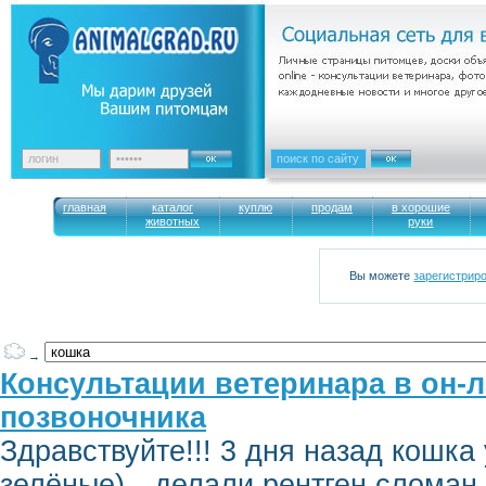
главная
каталог
куплю
продам
в хорошие
животных
руки
Вы можете
зарегистрир
→
Консультации ветеринара в он-
позвоночника
Здравствуйте!!! 3 дня назад кошка
зелёные)…делали рентген сломан 