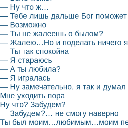
— Ну что ж…
— Тебе лишь дальше Бог поможет
— Возможно
— Ты не жалеешь о былом?
— Жалею…Но и поделать ничего я
— Ты так спокойна
— Я стараюсь
— А ты любила?
— Я игралась
— Ну замечательно, я так и думал
Мне уходить пора
Ну что? Забудем?
— Забудем?… не смогу наверно
Ты был моим…любимым…моим п