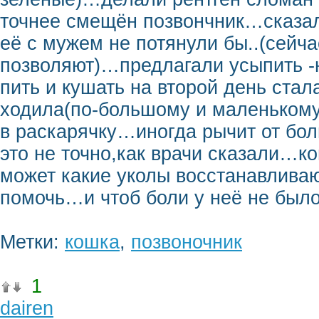
точнее смещён позвончник…сказал
её с мужем не потянули бы..(сейч
позволяют)…предлагали усыпить 
пить и кушать на второй день стал
ходила(по-большому и маленьком
в раскарячку…иногда рычит от б
это не точно,как врачи сказали…к
может какие уколы восстанавлив
помочь…и чтоб боли у неё не был
Метки:
кошка
,
позвоночник
1
dairen