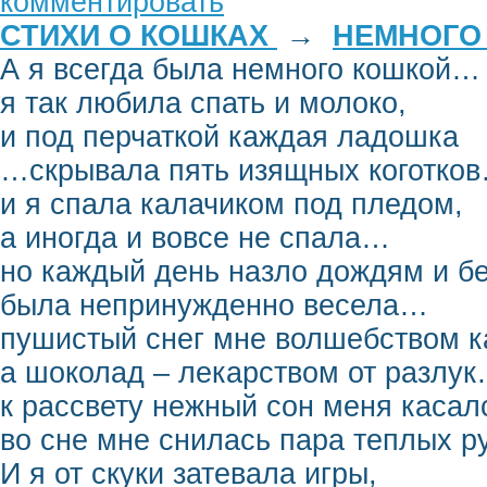
комментировать
СТИХИ О КОШКАХ
→
НЕМНОГО
А я всегда была немного кошкой…
я так любила спать и молоко,
и под перчаткой каждая ладошка
…скрывала пять изящных коготко
и я спала калачиком под пледом,
а иногда и вовсе не спала…
но каждый день назло дождям и б
была непринужденно весела…
пушистый снег мне волшебством к
а шоколад – лекарством от разлу
к рассвету нежный сон меня касал
во сне мне снилась пара теплых 
И я от скуки затевала игры,