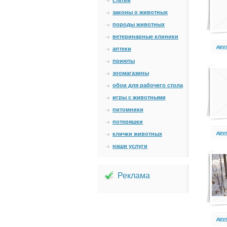
статьи
законы о животных
породы животных
ветеринарные клиники
дру
аптеки
приюты
зоомагазины
обои для рабочего стола
игры с животными
питомники
потеряшки
дру
клички животных
наши услуги
Реклама
дру