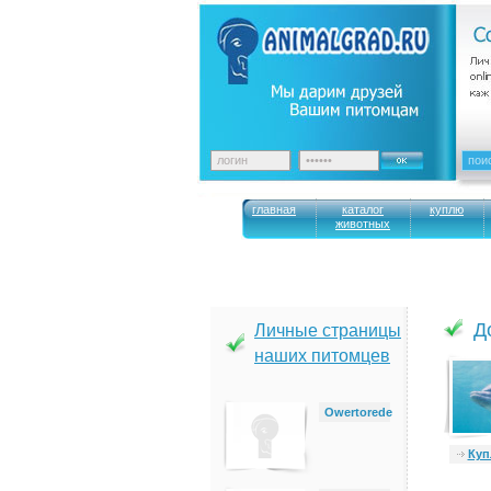
главная
каталог
куплю
животных
Д
Личные страницы
наших питомцев
Owertorede
Ку