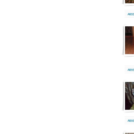
дру
дру
дру