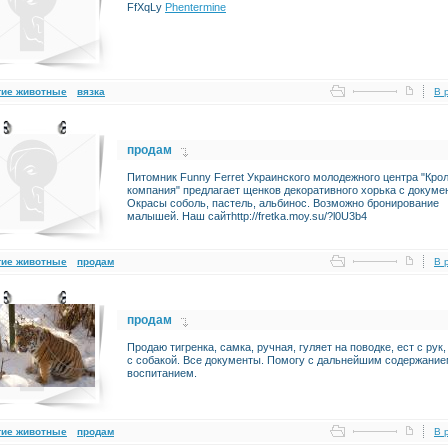
FfXqLy
Phentermine
гие животные
вязка
В 
продам
Питомник Funny Ferret Украинского молодежного центра "Крол
компания" предлагает щенков декоративного хорька с докуме
Окрасы соболь, пастель, альбинос. Возможно бронирование
малышей. Наш сайтhttp://fretka.moy.su/?l0U3b4
гие животные
продам
В 
продам
Продаю тигренка, самка, ручная, гуляет на поводке, ест с рук,
с собакой. Все документы. Помогу с дальнейшим содержание
воспитанием.
гие животные
продам
В 