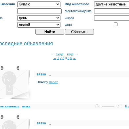
ъявления
Вид животного
Местонахождение
за
Окрас
Фото
оследние объявления
←
сюда
туда
→
←
1
2
3
4
5
6
→
вязка
HXAday
Xanax
гие животные
вязка
В 
вязка