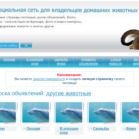
продам
в хорошие
свадьбы
добавить
статьи
фо
руки
вязка
объявление
новости
вид
Напоминание:
Вы можете
зарегистрироваться
и создать
личную страничку
своего
питомца!
оска объявлений:
другие животные
плю
Продам
В хорошие
Свадьбы
Вязка
руки