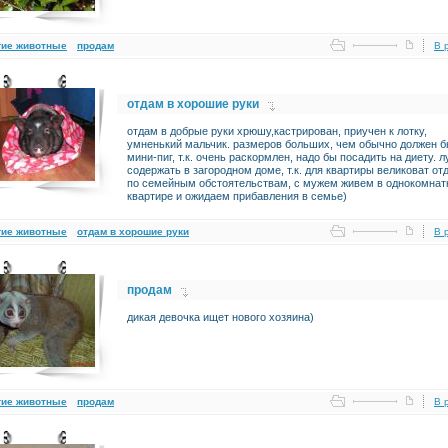
гие животные
продам
В 
отдам в хорошие руки
отдам в добрые руки хрюшу,кастрирован, приучен к лотку,
умненький мальчик. размеров больших, чем обычно должен б
мини-пиг, т.к. очень раскормлен, надо бы посадить на диету. 
содержать в загородном доме, т.к. для квартиры великоват от
по семейным обстоятельствам, с мужем живем в однокомнат
квартире и ожидаем прибавления в семье)
гие животные
отдам в хорошие руки
В 
продам
дикая девочка ищет нового хозяина)
гие животные
продам
В 