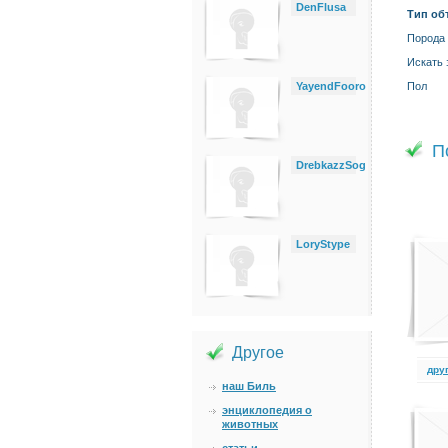
DenFlusa
Тип об
Порода
Искать 
YayendFooro
Пол
П
DrebkazzSog
LoryStype
Другое
дру
наш Биль
энциклопедия о
животных