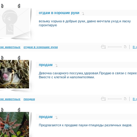
отдам в хорошие руки
возьму хорька в добрые руки, давно мечтала уход и ласку
горонтирую
гие животные
отдам в хорошие руки
В 
продам
Девочка сахарного поссума,здоровая.Продаю в связи с перее
Вместе с клеткой и наполнителями.
гие животные
продам
В 
продам
Предлагаются к продаже пауки-птицееды различных видов.