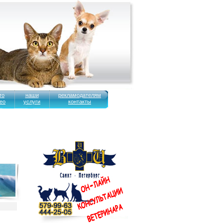
то
наши
рекламодателям
ео
услуги
контакты