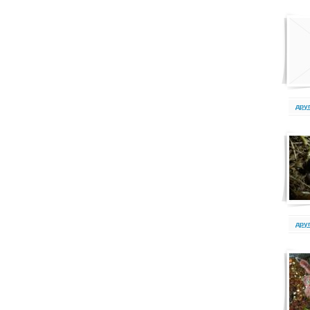
дру
дру