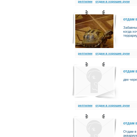
рептилии
отдам в хорошие руки
отдам 
Забавный
когда хо
террари
рептилии
отдам в хорошие руки
отдам 
две чер
рептилии
отдам в хорошие руки
отдам 
Отдам в 
аквариу