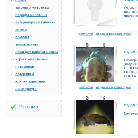
статьи
законы о животных
Отдам в 
пластма
породы животных
прилага
ветеринарные клиники
аптеки
рептилии
отдам в хорошие руки
приюты
зоомагазины
отдам 
обои для рабочего стола
игры с животными
Размеры 
,подви
питомники
НЕВЕРО
ОПОРЫ 
потеряшки
РОСТА
клички животных
рептилии
отдам в хорошие руки
наши услуги
отдам 
Реклама
Вес окол