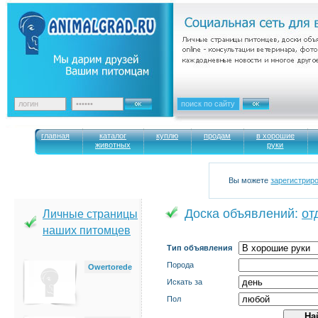
главная
каталог
куплю
продам
в хорошие
животных
руки
Вы можете
зарегистрир
Доска объявлений:
от
Личные страницы
наших питомцев
Тип объявления
Порода
Owertorede
Искать за
Пол