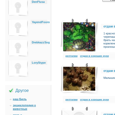
DenFlusa
YayendFooro
отдам 
1 красно
черепаш
брать на
DrebkazzSog
кормлени
произош
рептилии
отдам в хорошие руки
LoryStype
отдам 
Малышки
Другое
наш Биль
рептилии
отдам в хорошие руки
энциклопедия о
животных
отдам 