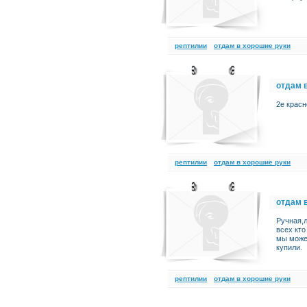
рептилии
отдам в хорошие руки
отдам 
2е красн
рептилии
отдам в хорошие руки
отдам 
Ручная,
всех кто
мы можем
купили.
рептилии
отдам в хорошие руки