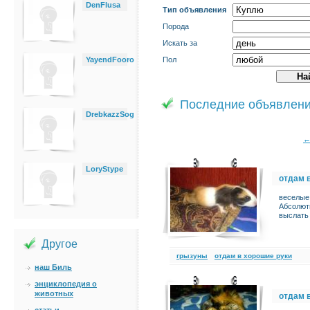
DenFlusa
Тип объявления
Порода
Искать за
YayendFooro
Пол
Последние объявлен
DrebkazzSog
LoryStype
отдам 
веселые 
Абсолют
выслать
Другое
грызуны
отдам в хорошие руки
наш Биль
энциклопедия о
животных
отдам 