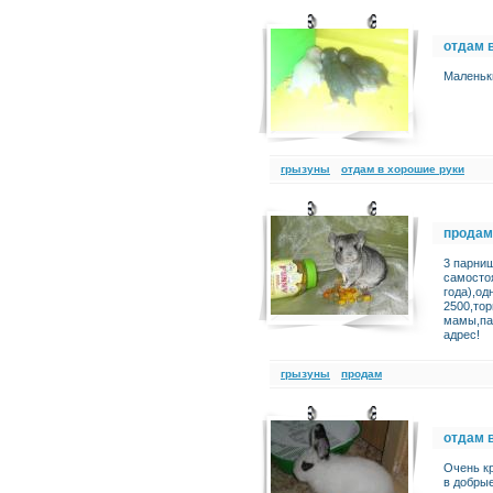
отдам 
Маленьки
грызуны
отдам в хорошие руки
продам
3 парниш
самосто
года),од
2500,тор
мамы,па
адрес!
грызуны
продам
отдам 
Очень к
в добрые