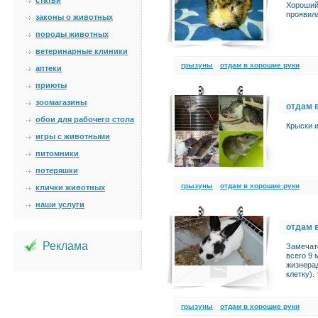
статьи
Хороший,
проявила
законы о животных
породы животных
ветеринарные клиники
грызуны
отдам в хорошие руки
аптеки
приюты
зоомагазины
отдам 
обои для рабочего стола
Крыски 
игры с животными
питомники
потеряшки
грызуны
отдам в хорошие руки
клички животных
наши услуги
отдам 
Реклама
Замечате
всего 9 
жизнерад
клетку).
грызуны
отдам в хорошие руки