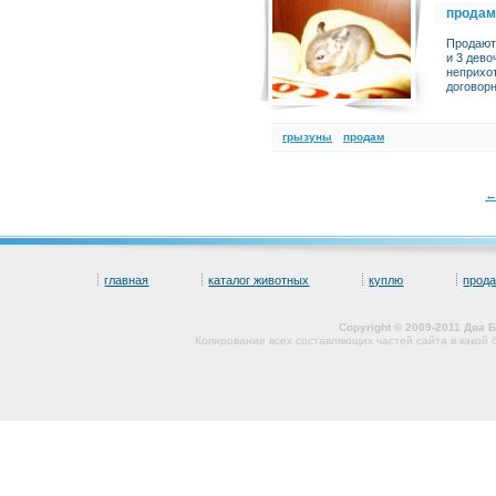
продам
Продаютс
и 3 дев
неприхот
договорн
грызуны
продам
главная
каталог животных
куплю
прод
Copyright © 2009-2011 Два
Копирование всех составляющих частей сайта в какой