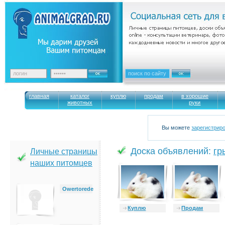
главная
каталог
куплю
продам
в хорошие
животных
руки
Вы можете
зарегистрир
Доска объявлений:
гр
Личные страницы
наших питомцев
Owertorede
Куплю
Продам