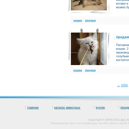
котики и
можно бу
кошки
продам
продам
Питомни
кошек: 2
производ
голубыми
когтеето
кошки
продам
←
2055
главная
каталог животных
куплю
прод
Copyright © 2009-2011 Два
Копирование всех составляющих частей сайта в какой