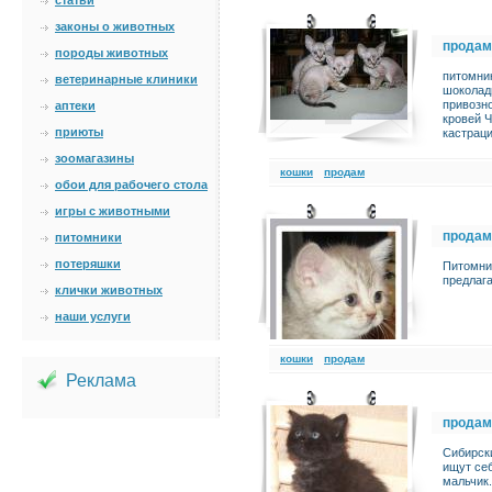
статьи
законы о животных
продам
породы животных
питомник
ветеринарные клиники
шоколадн
привозно
аптеки
кровей Ч
приюты
кастраци
зоомагазины
кошки
продам
обои для рабочего стола
игры с животными
продам
питомники
потеряшки
Питомник
предлага
клички животных
наши услуги
кошки
продам
Реклама
продам
Сибирски
ищут се
мальчик