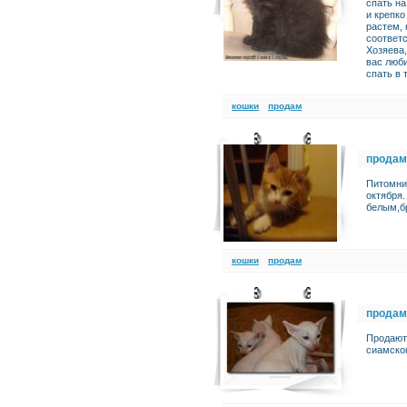
спать на
и крепко
растем, 
соответ
Хозяева,
вас люби
спать в 
кошки
продам
продам
Питомник
октября
белым,б
кошки
продам
продам
Продают
сиамскок