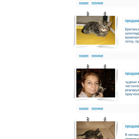
кошки
продам
продам
Британск
шоколад
мраморн
лотку, п
кошки
продам
продам
чудные к
чистопло
реагирую
приучены
кошки
продам
продам
В питом
американ