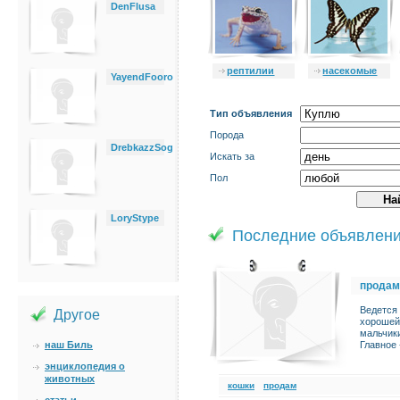
DenFlusa
рептилии
насекомые
YayendFooro
Тип объявления
Порода
DrebkazzSog
Искать за
Пол
LoryStype
Последние объявлен
продам
Ведется 
Другое
хорошей 
мальчик
наш Биль
Главное 
энциклопедия о
животных
кошки
продам