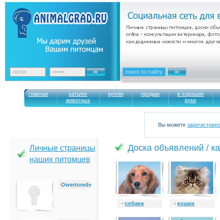
главная
каталог
куплю
продам
в хорошие
животных
руки
Вы можете
зарегистрир
Доска объявлений / к
Личные страницы
наших питомцев
Owertorede
cобаки
кошки