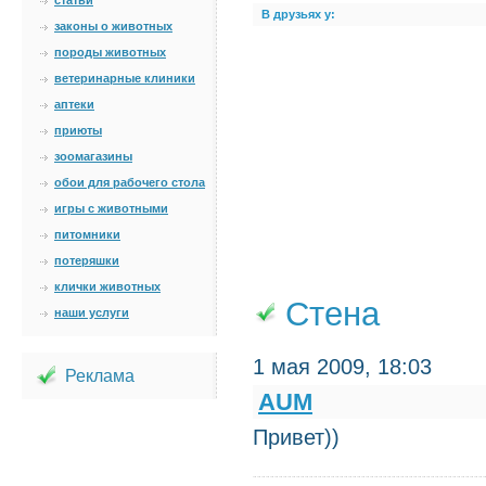
статьи
В друзьях у:
законы о животных
породы животных
ветеринарные клиники
аптеки
приюты
зоомагазины
обои для рабочего стола
игры с животными
питомники
потеряшки
клички животных
Стена
наши услуги
1 мая 2009, 18:03
Реклама
AUM
Привет))