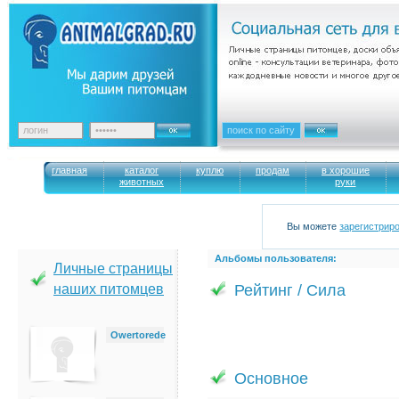
главная
каталог
куплю
продам
в хорошие
животных
руки
Вы можете
зарегистрир
Альбомы пользователя:
Личные страницы
наших питомцев
Рейтинг / Сила
Owertorede
Основное