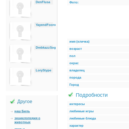
DenFlusa
Фото:
YayendFooro
имя (кличка)
DrebkazzSog
возраст
пол
окрас
LoryStype
владелец
порода
Город
Подробности
Другое
интересы
наш Биль
любимые игры
энциклопедия о
любимые блюда
животных
характер