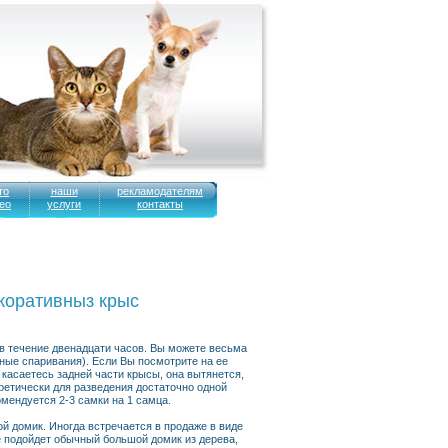
то
наши
рекламодателям
ео
услуги
контакты
оративныз крыс
 в течение двенадцати часов. Вы можете весьма
жные спаривания). Если Вы посмотрите на ее
касаетесь задней части крысы, она вытянется,
ретически для разведения достаточно одной
мендуется 2-3 самки на 1 самца.
й домик. Иногда встречается в продаже в виде
не подойдет обычный большой домик из дерева,