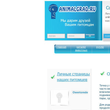
главная
каталог
куплю
животных
О
Личные страницы
наших питомцев
Течка у
часто в
влагали
Owertorede
поднима
пары, о
Для род
продолг