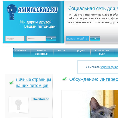
главная
каталог
куплю
продам
в хорошие
животных
руки
Вы можете
зарегистрир
Обсуждение:
Интерес
Личные страницы
наших питомцев
Owertorede