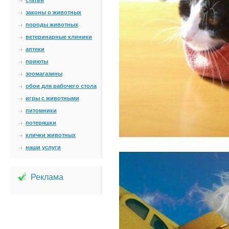
статьи
законы о животных
породы животных
ветеринарные клиники
аптеки
приюты
зоомагазины
обои для рабочего стола
игры с животными
питомники
потеряшки
клички животных
наши услуги
Реклама