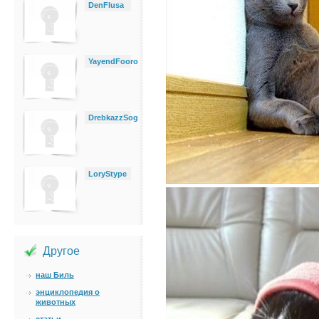
DenFlusa
YayendFooro
DrebkazzSog
LoryStype
Другое
наш Биль
энциклопедия о
животных