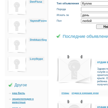
DenFlusa
Тип объявления
Порода
Искать за
YayendFooro
Пол
Последние объявлен
DrebkazzSog
LoryStype
отдам 
Здравст
голубя 
орнитоло
крыле. О
ребенка 
Другое
получитс
наш Биль
птицы
отдам в хорошие руки
энциклопедия о
животных
отдам 