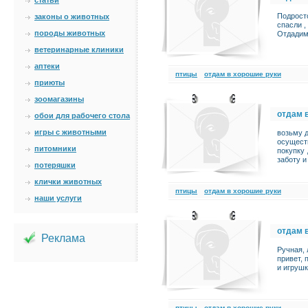
статьи
Подросто
законы о животных
спасли ,
породы животных
Отдадим
ветеринарные клиники
аптеки
птицы
отдам в хорошие руки
приюты
зоомагазины
отдам 
обои для рабочего стола
игры с животными
возьму д
осуществ
питомники
покупку 
заботу и
потеряшки
клички животных
птицы
отдам в хорошие руки
наши услуги
отдам 
Реклама
Ручная, 
привет, 
и игруш
птицы
отдам в хорошие руки