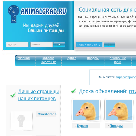
главная
каталог
куплю
продам
в хорошие
животных
руки
Вы можете
зарегистрир
Доска объявлений:
пт
Личные страницы
наших питомцев
Owertorede
Куплю
Продам