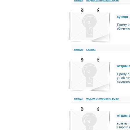
куплю
Приму в 
обучения
птицы
куплю
отдам 
Приму в
у неё ес
переезж
птицы
отдам в хорошие руки
отдам 
возьму п
старого.