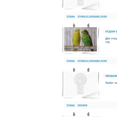
птицы
отдам в хорошие руки
отдам 
Две птиц
год.
птицы
отдам в хорошие руки
продам
Любит ле
птицы
продам