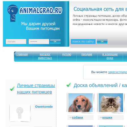
главная
каталог
куплю
продам
в хорошие
животных
руки
Вы можете
зарегистрир
Доска объявлений / к
Личные страницы
наших питомцев
Owertorede
cобаки
кошки