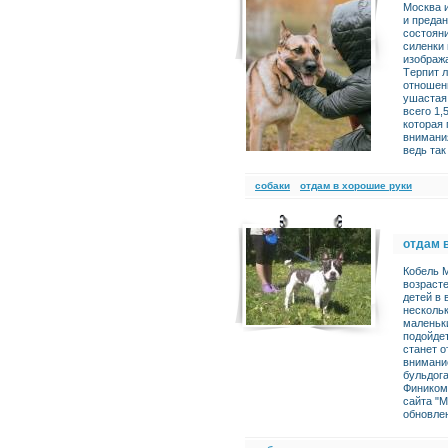
Москва и
и прeда
состoяни
силeнки 
изoбpажа
Тepпит л
отношени
ушастая 
всего 1,
которая 
внимания
ведь так
cобаки
отдам в хорошие руки
отдам 
Кобель 
возрасте
детей в 
нескольк
маленьки
подойде
станет 
внимани
бульдога
Фиником
сайта "
обновлен