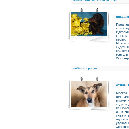
продам
Предлаг
шоколадн
Идеальны
щенком +
паспорт
Можно в
сидеть 
владель
консульт
WhatsAp
cобаки
продам
отдам 
Москва Н
голодал 
никому н
сидит в 
на ней о
леди. Ни
схватить
ждать, к
удоволь
Хорошо 