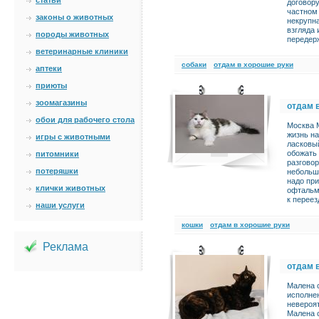
статьи
договору
частном 
законы о животных
некрупна
взгляда 
породы животных
передерж
ветеринарные клиники
cобаки
отдам в хорошие руки
аптеки
приюты
зоомагазины
отдам 
обои для рабочего стола
Москва 
жизнь н
игры с животными
ласковый
обожать 
питомники
разговор
потеряшки
небольшо
надо при
клички животных
офтальмо
к переез
наши услуги
кошки
отдам в хорошие руки
Реклама
отдам 
Малена с
исполнен
невероят
Малена с