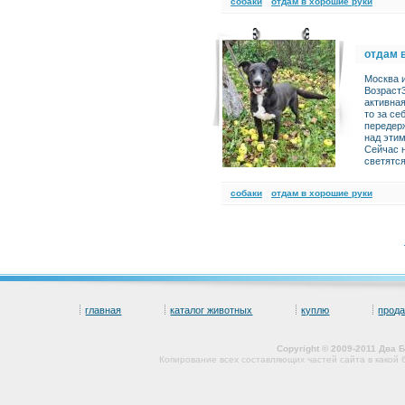
cобаки
отдам в хорошие руки
отдам 
Москва и
Возраст3
активная
то за се
передерж
над этим
Сейчас н
светятс
cобаки
отдам в хорошие руки
главная
каталог животных
куплю
прод
Copyright © 2009-2011 Два
Копирование всех составляющих частей сайта в какой