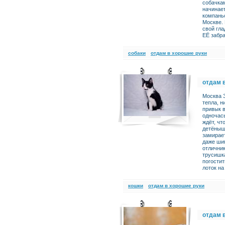
собачкам
начинает
компаньо
Москве. 
свой гла
ЕЁ забра
cобаки
отдам в хорошие руки
отдам 
Москва З
тепла, н
привык в
одночас
ждёт, чт
детёныш
замирает
даже ши
отлични
трусишка
погостит
лоток на
кошки
отдам в хорошие руки
отдам 