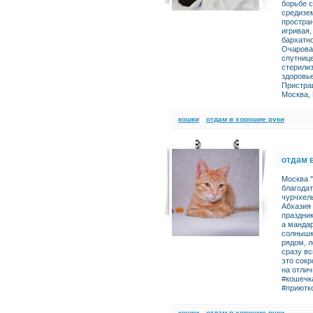
борьбе с
средизе
простран
игривая,
бархатно
Очарова
спутниц
стерили
здоровь
Пристраи
Москва,
кошки
отдам в хорошие руки
отдам 
Москва "
благодат
чурчхелы
Абхазия 
праздник
а мандар
солнышко
рядом, л
сразу вс
это сокр
на отлич
#кошечк
#приютк
кошки
отдам в хорошие руки