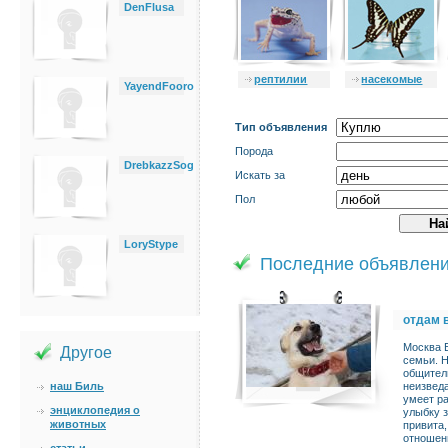
DenFlusa
рептилии
насекомые
YayendFooro
Тип объявления
Порода
DrebkazzSog
Искать за
Пол
LoryStype
Последние объявлен
отдам 
Москва Б
Другое
семьи. 
общител
наш Биль
неизвед
умеет р
энциклопедия о
улыбку з
животных
привита,
отношен