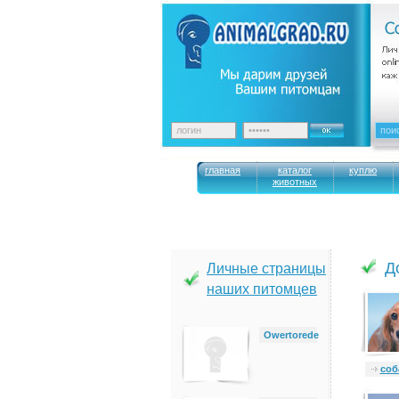
главная
каталог
куплю
животных
Д
Личные страницы
наших питомцев
Owertorede
cоб