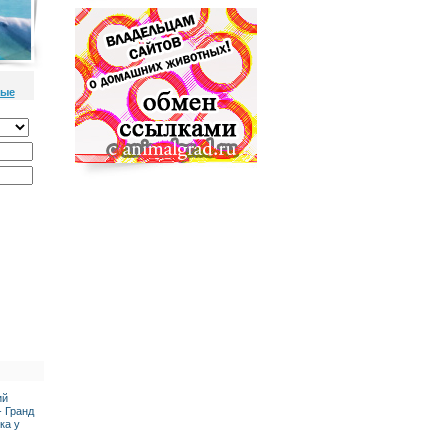
ные
ий
- Гранд
ка у