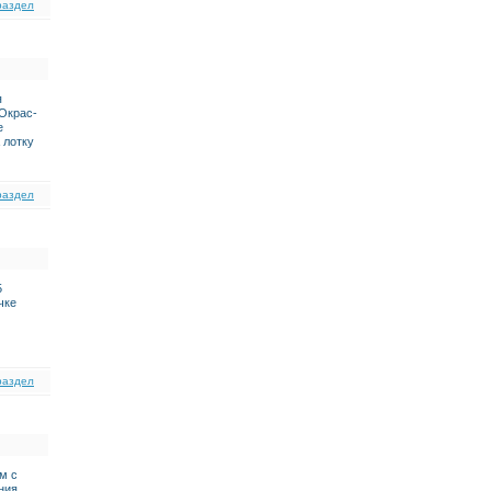
раздел
я
 Окрас-
е
 лотку
раздел
5
чке
раздел
м с
ния.