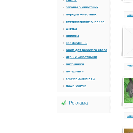
статьи
законы о животных
породы животных
кош
ветеринарные клиники
аптеки
приюты
зоомагазины
обои для рабочего стола
игры с животными
питомники
кош
потеряшки
клички животных
наши услуги
Реклама
кош