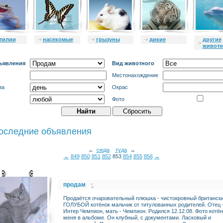
тилии
насекомые
грызуны
дикие
другие
живот
ъявления
Вид животного
Местонахождение
за
Окрас
Фото
оследние объявления
←
сюда
туда
→
←
849
850
851
852
853
854
855
856
→
продам
Продаётся очаровательный плюшка - чистокровный британск
ГОЛУБОЙ котёнок мальчик от титулованных родителей. Отец 
Интер Чемпион, мать - Чемпион. Родился 12.12.08. Фото котён
меня в альбоме. Он клубный, с документами. Ласковый и