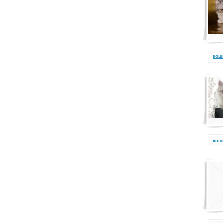
кош
кош