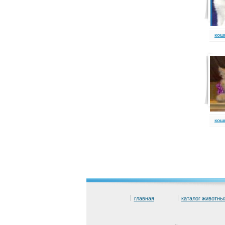
кош
кош
главная
каталог животны