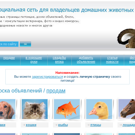
продам
в хорошие
свадьбы
добавить
статьи
фо
руки
вязка
объявление
новости
вид
Напоминание:
Вы можете
зарегистрироваться
и создать
личную страничку
своего
питомца!
оска объявлений /
продам
аки
кошки
рыбы
птицы
лошад