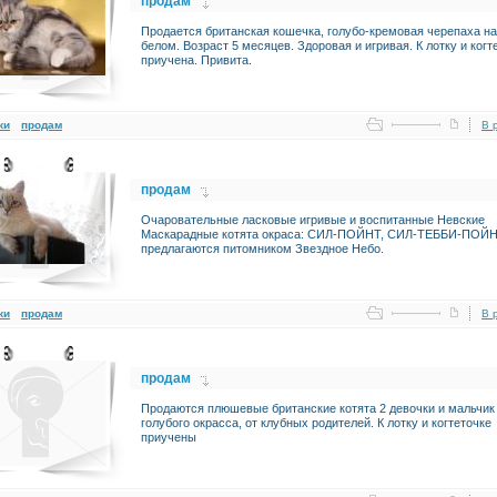
продам
Продается британская кошечка, голубо-кремовая черепаха на
белом. Возраст 5 месяцев. Здоровая и игривая. К лотку и когт
приучена. Привита.
ки
продам
В 
продам
Очаровательные ласковые игривые и воспитанные Невские
Маскарадные котята окраса: СИЛ-ПОЙНТ, СИЛ-ТЕББИ-ПОЙН
предлагаются питомником Звездное Небо.
ки
продам
В 
продам
Продаются плюшевые британские котята 2 девочки и мальчик
голубого окрасса, от клубных родителей. К лотку и когтеточке
приучены