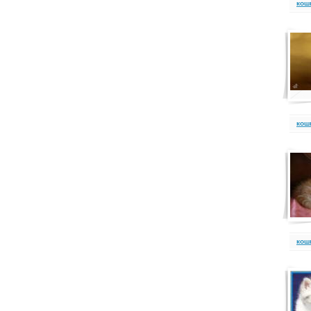
кош
кош
кош