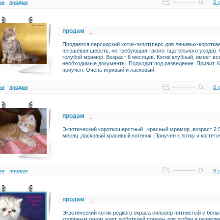
ки
продам
В 
продам
Продается персидский котик-экзот(перс для ленивых-коротка
плюшевая шерсть, не требующая такого тщательного ухода).
голубой мрамор. Возраст 6 месяцев. Котик клубный, имеет вс
необходимые документы. Подходит под разведение. Привит. К
приучен. Очень игривый и ласковый.
ки
продам
В 
продам
Экзотический короткошерстный , красный мрамор ,возраст 2.
месяц ,ласковый красивый котенок. Приучен к лотку и когтето
ки
продам
В 
продам
Экзотический котик редкого окраса сильвер пятнистый с белы
колорным геном ждет любителей породы для любви и разведе