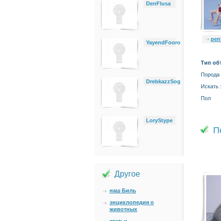
DenFlusa
реп
YayendFooro
Тип об
Порода
DrebkazzSog
Искать 
Пол
LoryStype
П
Другое
наш Биль
энциклопедия о
животных