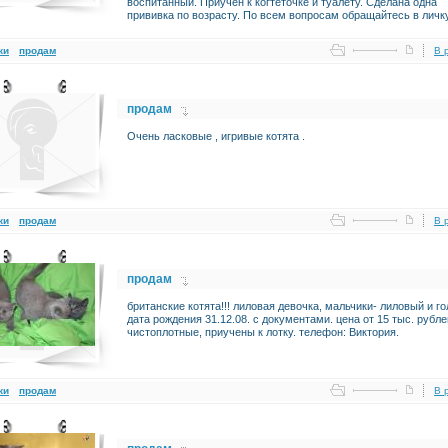
воспитанный. Приучен к когтеточке и туалету. Сделана одна
прививка по возрасту. По всем вопросам обращайтесь в личк
ки
продам
В 
продам
Очень ласковые , игривые котята .
ки
продам
В 
продам
британские котята!!! лиловая девочка, мальчики- лиловый и го
дата рождения 31.12.08. с документами. цена от 15 тыс. рубле
чистоплотные, приучены к лотку. телефон: Виктория.
ки
продам
В 