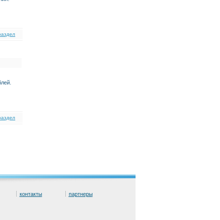
раздел
блей.
раздел
контакты
партнеры