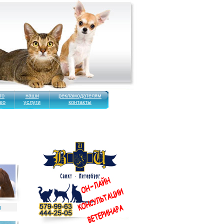
то
наши
рекламодателям
ео
услуги
контакты
и