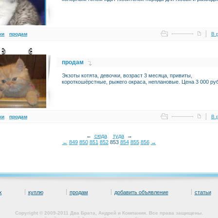
ки
продам
В 
продам
Экзоты котята, девочки, возраст 3 месяца, привиты,
короткошёрстные, рыжего окраса, неплановые. Цена 3 000 ру
ки
продам
В 
←
сюда
туда
→
←
849
850
851
852
853
854
855
856
→
х
куплю
продам
добавить объявление
статьи
Copyright © 2009-2011 Два Брата, Андрей и Компания. Все права защищены.