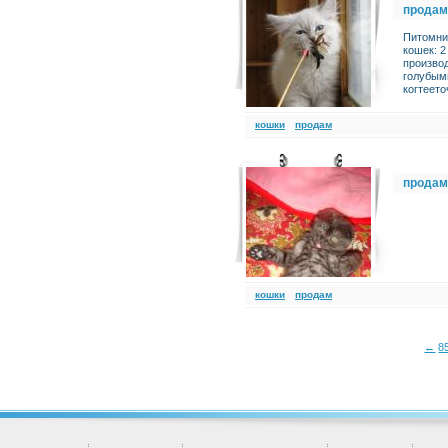
продам
Питомни
кошек: 2
производ
голубыми
когтеето
кошки
продам
продам
кошки
продам
←
8