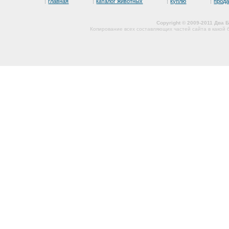
главная
каталог животных
куплю
прод
Copyright © 2009-2011 Два
Копирование всех составляющих частей сайта в какой