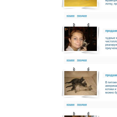
мраморн
лотку, п
кошки
продам
продам
чудные к
чистопло
реагирую
приучены
кошки
продам
продам
В питом
американ
котики и
можно бу
кошки
продам