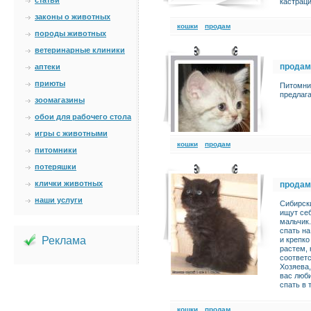
статьи
кастраци
законы о животных
кошки
продам
породы животных
ветеринарные клиники
продам
аптеки
приюты
Питомник
предлага
зоомагазины
обои для рабочего стола
игры с животными
кошки
продам
питомники
потеряшки
клички животных
продам
наши услуги
Сибирски
ищут се
мальчик
спать на
Реклама
и крепко
растем, 
соответ
Хозяева,
вас люби
спать в 
кошки
продам