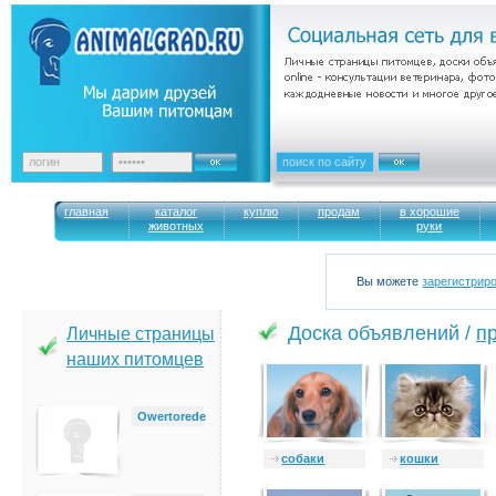
главная
каталог
куплю
продам
в хорошие
животных
руки
Вы можете
зарегистрир
Доска объявлений /
п
Личные страницы
наших питомцев
Owertorede
cобаки
кошки