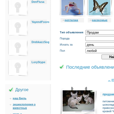
DenFlusa
рептилии
насекомые
YayendFooro
Тип объявления
Порода
DrebkazzSog
Искать за
Пол
LoryStype
Последние объявлен
←
8
Другое
продам
наш Биль
питомник
энциклопедия о
шоколадн
животных
привозно
кровей Ч