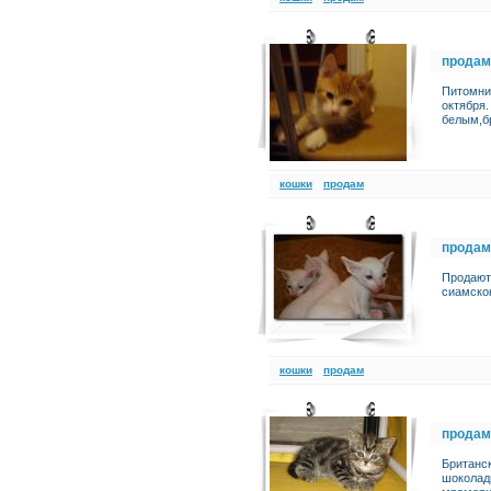
продам
Питомник
октября
белым,б
кошки
продам
продам
Продают
сиамскок
кошки
продам
продам
Британск
шоколад