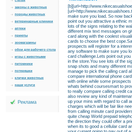
статьи
[b][url=http://www.nikecasualshoes.
законы о животных
[url=http://www.nikecasualshoes.to
породы животных
make sure you load. So now back 
point out you attractive a ethnic 
ветеринарные клиники
lots of the signs relating to the 
аптеки
different mix text messages on g
приюты
card along with the coolest visual
cards to choose the best cope.Sa
зоомагазины
prospects will register for a inte
обои для рабочего стола
any software to make sure you l
card challenge.Lets point out you 
игры с животными
in the store.You see lots of the si
питомники
snap shots and many different m
потеряшки
manage to pick the calling card al
compare international phone car
клички животных
with online while some prospects wi
наши услуги
whats behind coursesmart to prov
to really compare calling credit c
also review any kind of maintenan
up your mins with regard to call 
Реклама
charges which will be fair like nee
from calling minute card providers
quite cheap World prepaid telepho
the direction they could offer a p
when its to good a cellular card a
your current going to pay out of