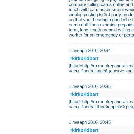
compare calling cards online and e
touch with card assessment websi
weblog posting to 3rd party produ
so that your hearing a good vibe t
cards call.Then examine prepaid c
term, long length prepaid calling c
worker for an emergency or pertai
1 января 2016, 20:44
rkirkbridbert
[b][url=http://ru.montrepanerai.cn
часы Panerai швейцарские часы
1 января 2016, 20:45
rkirkbridbert
[b][url=http://ru.montrepanera
часы Panerai Швейцарский реп
1 января 2016, 20:45
rkirkbridbert