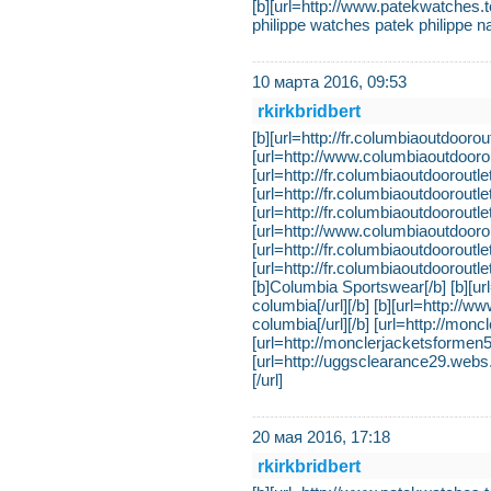
[b][url=http://www.patekwatches.
philippe watches patek philippe na
10 марта 2016, 09:53
rkirkbridbert
[b][url=http://fr.columbiaoutdoorou
[url=http://www.columbiaoutdoorout
[url=http://fr.columbiaoutdooroutlet
[url=http://fr.columbiaoutdooroutle
[url=http://fr.columbiaoutdooroutle
[url=http://www.columbiaoutdoorout
[url=http://fr.columbiaoutdooroutle
[url=http://fr.columbiaoutdooroutl
[b]Columbia Sportswear[/b] [b][url
columbia[/url][/b] [b][url=http://
columbia[/url][/b] [url=http://mo
[url=http://monclerjacketsformen
[url=http://uggsclearance29.webs
[/url]
20 мая 2016, 17:18
rkirkbridbert