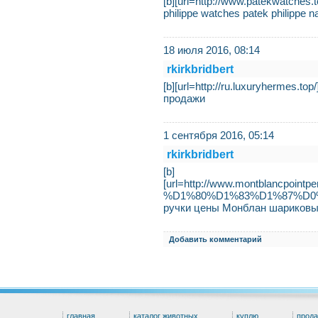
[b][url=http://www.patekwatches.
philippe watches patek philippe na
18 июля 2016, 08:14
rkirkbridbert
[b][url=http://ru.luxuryhermes.
продажи
1 сентября 2016, 05:14
rkirkbridbert
[b]
[url=http://www.montblan
%D1%80%D1%83%D1%87%D0%BA
ручки цены Монблан шариковы
Добавить комментарий
главная
каталог животных
куплю
прод