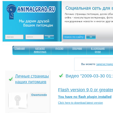
главная
каталог
куплю
продам
в хорошие
животных
руки
Вы можете
зарегистрир
Видео "2009-03-30 01:
Личные страницы
наших питомцев
Flash version 9,0 or greater
Owertorede
You have no flash plugin installed
Click here to download latest version