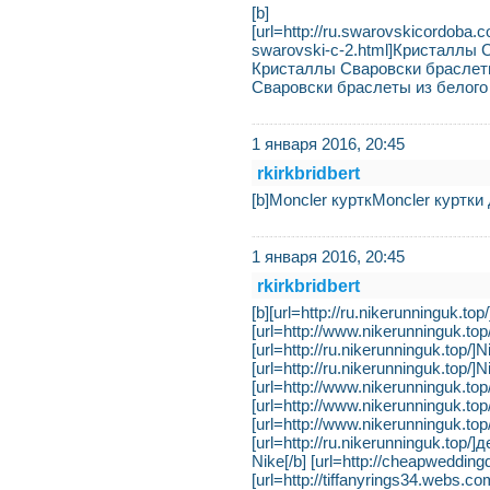
[b]
[url=http://ru.swarovsk
swarovski-c-2.html]Кристаллы Сва
Кристаллы Сваровски браслет
Сваровски браслеты из белого
1 января 2016, 20:45
rkirkbridbert
[b]Moncler курткMoncler куртк
1 января 2016, 20:45
rkirkbridbert
[b][url=http://ru.nikerunninguk.top/]
[url=http://www.nikerunninguk.top/r
[url=http://ru.nikerunninguk.top/]Ni
[url=http://ru.nikerunninguk.top/]Nik
[url=http://www.nikerunninguk.top/ru
[url=http://www.nikerunninguk.top/ru
[url=http://www.nikerunninguk.top/ru
[url=http://ru.nikerunninguk.top
Nike[/b] [url=http://cheapwedding
[url=http://tiffanyrings34.webs.co