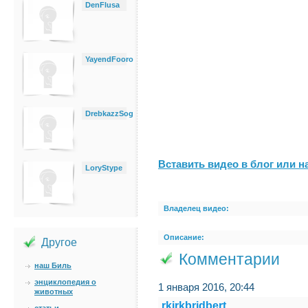
DenFlusa
YayendFooro
DrebkazzSog
Вставить видео в блог или н
LoryStype
Владелец видео:
Описание:
Другое
Комментарии
наш Биль
энциклопедия о
1 января 2016, 20:44
животных
rkirkbridbert