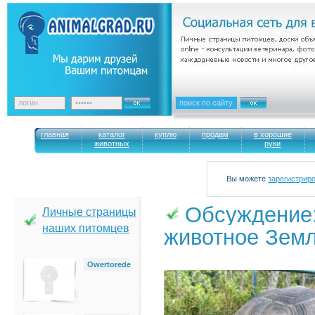
главная
каталог
куплю
продам
в хорошие
животных
руки
Вы можете
зарегистрир
Обсуждение
Личные страницы
наших питомцев
животное Зем
Owertorede