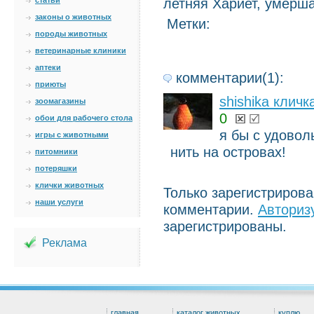
летняя Хариет, умерша
статьи
законы о животных
Метки:
породы животных
ветеринарные клиники
аптеки
комментарии(1):
приюты
shishika кличк
зоомагазины
0
обои для рабочего стола
я бы с удовол
игры с животными
нить на островах!
питомники
потеряшки
клички животных
Только зарегистриров
наши услуги
комментарии.
Авториз
зарегистрированы.
Реклама
главная
каталог животных
куплю