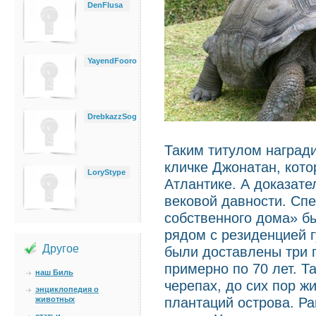
DenFlusa
YayendFooro
DrebkazzSog
Таким титулом наград
кличке Джонатан, кот
LoryStype
Атлантике. А доказате
вековой давности. Сп
собственного дома» бы
рядом с резиденцией г
Другое
были доставлены три г
примерно по 70 лет. Т
наш Биль
черепах, до сих пор ж
энциклопедия о
плантаций острова. Ра
животных