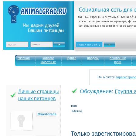
главная
каталог
куплю
продам
в хорошие
животных
руки
Вы можете
зарегистрир
Обсуждение:
Группа 
Личные страницы
наших питомцев
тест
Метки:
Owertorede
Только зарегистриров