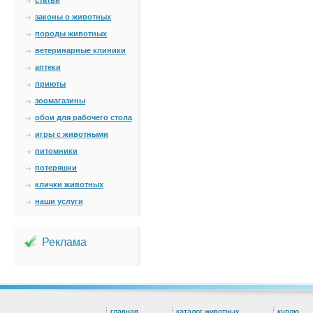
статьи
законы о животных
породы животных
ветеринарные клиники
аптеки
приюты
зоомагазины
обои для рабочего стола
игры с животными
питомники
потеряшки
клички животных
наши услуги
Реклама
главная
каталог животных
куплю