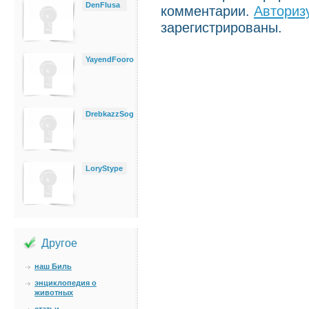
DenFlusa
комментарии.
Авториз
зарегистрированы.
YayendFooro
DrebkazzSog
LoryStype
Другое
наш Биль
энциклопедия о
животных